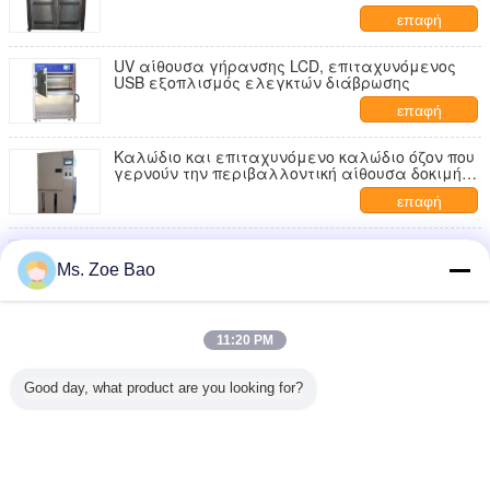
επαφή
UV αίθουσα γήρανσης LCD, επιταχυνόμενος
USB εξοπλισμός ελεγκτών διάβρωσης
επαφή
Καλώδιο και επιταχυνόμενο καλώδιο όζον που
γερνούν την περιβαλλοντική αίθουσα δοκιμής
HG/T2869
επαφή
ASTM1149 λαστιχένια αίθουσα δοκιμής
γήρανσης όζοντος ODM OBM cOem
Ms. Zoe Bao
επαφή
Επιταχυνόμενος UV λαμπτήρας που γερνά την
11:20 PM
περιβαλλοντική αίθουσα δοκιμής 40W
επαφή
Good day, what product are you looking for?
1 / 3