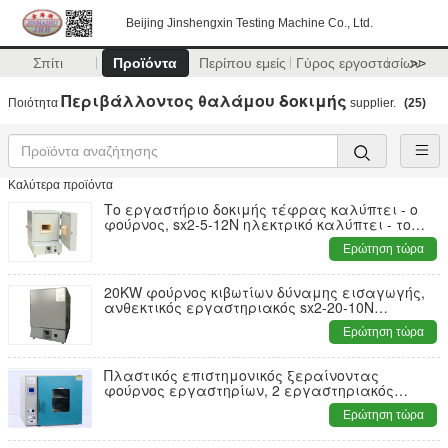
Beijing Jinshengxin Testing Machine Co., Ltd.
Σπίτι
Προϊόντα
Περίπου εμείς
Γύρος εργοστασίων
>>
Περιβάλλοντος θαλάμου δοκιμής
Ποιότητα
supplier.
(25)
Καλύτερα προϊόντα
Το εργαστήριο δοκιμής τέφρας καλύπτει - ο
φούρνος, sx2-5-12N ηλεκτρικό καλύπτει - το
φούρνο
Ερώτηση τώρα
20KW φούρνος κιβωτίων δύναμης εισαγωγής,
ανθεκτικός εργαστηριακός sx2-20-10N
ηλεκτρικός φούρνος
Ερώτηση τώρα
Πλαστικός επιστημονικός ξεραίνοντας
φούρνος εργαστηρίων, 2 εργαστηριακός
ξεραίνοντας φούρνος δίσκων dhg-9030A
Ερώτηση τώρα