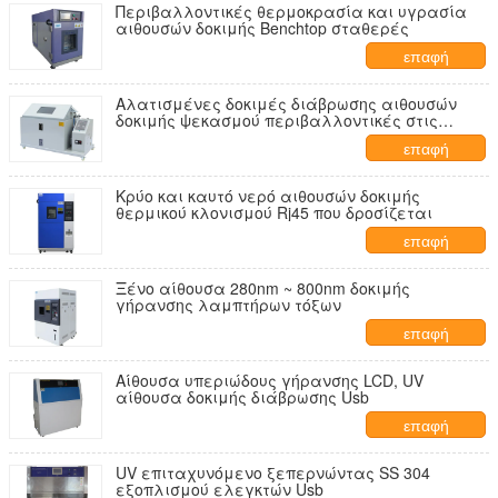
Περιβαλλοντικές θερμοκρασία και υγρασία
αιθουσών δοκιμής Benchtop σταθερές
επαφή
Αλατισμένες δοκιμές διάβρωσης αιθουσών
δοκιμής ψεκασμού περιβαλλοντικές στις
τεχνητές ατμόσφαιρες
επαφή
Κρύο και καυτό νερό αιθουσών δοκιμής
θερμικού κλονισμού Rj45 που δροσίζεται
επαφή
Ξένο αίθουσα 280nm ~ 800nm δοκιμής
γήρανσης λαμπτήρων τόξων
επαφή
Αίθουσα υπεριώδους γήρανσης LCD, UV
αίθουσα δοκιμής διάβρωσης Usb
επαφή
UV επιταχυνόμενο ξεπερνώντας SS 304
εξοπλισμού ελεγκτών Usb