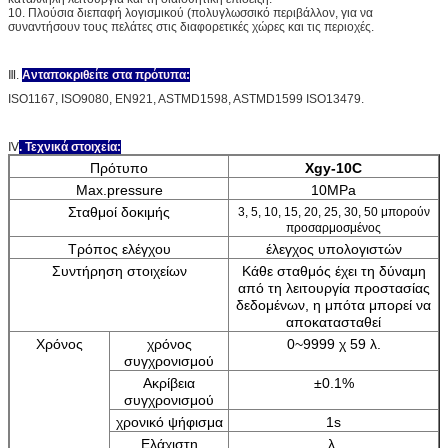
10. Πλούσια διεπαφή λογισμικού (πολυγλωσσικό περιβάλλον, για να
συναντήσουν τους πελάτες στις διαφορετικές χώρες και τις περιοχές.
Ⅲ.
Ανταποκριθείτε στα πρότυπα:
ISO1167, ISO9080, EN921, ASTMD1598, ASTMD1599 ISO13479.
Ⅳ
. Τεχνικά στοιχεία:
Πρότυπο
Xgy-10C
Max.pressure
10MPa
Σταθμοί δοκιμής
3, 5, 10, 15, 20, 25, 30, 50 μπορούν
προσαρμοσμένος
Τρόπος ελέγχου
έλεγχος υπολογιστών
Συντήρηση στοιχείων
Κάθε σταθμός έχει τη δύναμη
από τη λειτουργία προστασίας
δεδομένων, η μπότα μπορεί να
αποκατασταθεί
Χρόνος
χρόνος
0~9999 χ 59 λ.
συγχρονισμού
Ακρίβεια
±0.1%
συγχρονισμού
χρονικό ψήφισμα
1s
Ελάχιστη
λ.