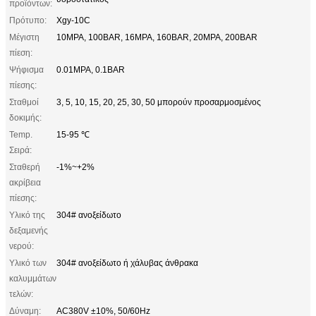
προϊόντων:
Πρότυπο:
Xgy-10C
Μέγιστη
10MPA, 100BAR, 16MPA, 160BAR, 20MPA, 200BAR
πίεση:
Ψήφισμα
0.01MPA, 0.1BAR
πίεσης:
Σταθμοί
3, 5, 10, 15, 20, 25, 30, 50 μπορούν προσαρμοσμένος
δοκιμής:
Temp.
15-95 ℃
Σειρά:
Σταθερή
-1%~+2%
ακρίβεια
πίεσης:
Υλικό της
304# ανοξείδωτο
δεξαμενής
νερού:
Υλικό των
304# ανοξείδωτο ή χάλυβας άνθρακα
καλυμμάτων
τελών:
Δύναμη:
AC380V ±10%, 50/60Hz