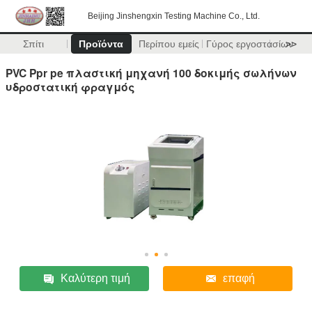
Beijing Jinshengxin Testing Machine Co., Ltd.
Σπίτι
Προϊόντα
Περίπου εμείς
Γύρος εργοστασίων
>>
PVC Ppr pe πλαστική μηχανή 100 δοκιμής σωλήνων
υδροστατική φραγμός
Καλύτερη τιμή
επαφή