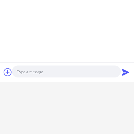
συζήτηση
Ζητήστε ένα
απόσπασμα
Photo
Video Call
Audio Call