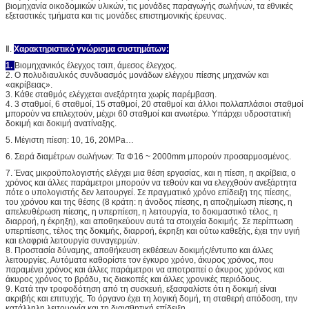
βιομηχανία οικοδομικών υλικών, τις μονάδες παραγωγής σωλήνων, τα εθνικές
εξεταστικές τμήματα και τις μονάδες επιστημονικής έρευνας.
Ⅱ.
Χαρακτηριστικό γνώρισμα συστημάτων:
1.
Βιομηχανικός έλεγχος τσιπ, άμεσος έλεγχος.
2. Ο πολυδιαυλικός συνδυασμός μονάδων ελέγχου πίεσης μηχανών και
«ακρίβειας».
3. Κάθε σταθμός ελέγχεται ανεξάρτητα χωρίς παρέμβαση.
4. 3 σταθμοί, 6 σταθμοί, 15 σταθμοί, 20 σταθμοί και άλλοι πολλαπλάσιοι σταθμοί
μπορούν να επιλεχτούν, μέχρι 60 σταθμοί και ανωτέρω. Υπάρχει υδροστατική
δοκιμή και δοκιμή ανατίναξης.
5. Μέγιστη πίεση: 10, 16, 20MPa…
6. Σειρά διαμέτρων σωλήνων: Τα Φ16 ~ 2000mm μπορούν προσαρμοσμένος.
7. Ένας μικροϋπολογιστής ελέγχει μια θέση εργασίας, και η πίεση, η ακρίβεια, ο
χρόνος και άλλες παράμετροι μπορούν να τεθούν και να ελεγχθούν ανεξάρτητα
πότε ο υπολογιστής δεν λειτουργεί. Σε πραγματικό χρόνο επίδειξη της πίεσης,
του χρόνου και της θέσης (8 κράτη: η άνοδος πίεσης, η αποζημίωση πίεσης, η
απελευθέρωση πίεσης, η υπερπίεση, η λειτουργία, το δοκιμαστικό τέλος, η
διαρροή, η έκρηξη), και αποθηκεύουν αυτά τα στοιχεία δοκιμής. Σε περίπτωση
υπερπίεσης, τέλος της δοκιμής, διαρροή, έκρηξη και ούτω καθεξής, έχει την υγιή
και ελαφριά λειτουργία συναγερμών.
8. Προστασία δύναμης, αποθήκευση εκθέσεων δοκιμής/έντυπο και άλλες
λειτουργίες. Αυτόματα καθορίστε τον έγκυρο χρόνο, άκυρος χρόνος, που
παραμένει χρόνος και άλλες παράμετροι να αποτραπεί ο άκυρος χρόνος και
άκυρος χρόνος το βράδυ, τις διακοπές και άλλες χρονικές περιόδους.
9. Κατά την τροφοδότηση από τη συσκευή, εξασφαλίστε ότι η δοκιμή είναι
ακριβής και επιτυχής. Το όργανο έχει τη λογική δομή, τη σταθερή απόδοση, την
κατάλληλη λειτουργία και τη διαισθητική επίδειξη.