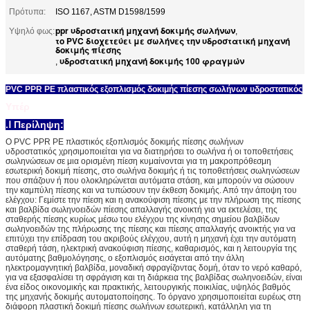
Πρότυπα:
ISO 1167, ASTM D1598/1599
ppr υδροστατική μηχανή δοκιμής σωλήνων
Υψηλό φως:
,
το PVC διοχετεύει με σωλήνες την υδροστατική μηχανή
δοκιμής πίεσης
υδροστατική μηχανή δοκιμής 100 φραγμών
,
PVC PPR PE πλαστικός εξοπλισμός δοκιμής πίεσης σωλήνων υδροστατικός
Υπέρ
.Ⅰ Περίληψη
:
Ο PVC PPR PE πλαστικός εξοπλισμός δοκιμής πίεσης σωλήνων
υδροστατικός χρησιμοποιείται για να διατηρήσει το σωλήνα ή οι τοποθετήσεις
σωληνώσεων σε μια ορισμένη πίεση κυμαίνονται για τη μακροπρόθεσμη
εσωτερική δοκιμή πίεσης, στο σωλήνα δοκιμής ή τις τοποθετήσεις σωληνώσεων
που σπάζουν ή που ολοκληρώνεται αυτόματα στάση, και μπορούν να σώσουν
την καμπύλη πίεσης και να τυπώσουν την έκθεση δοκιμής. Από την άποψη του
ελέγχου: Γεμίστε την πίεση και η ανακούφιση πίεσης με την πλήρωση της πίεσης
και βαλβίδα σωληνοειδών πίεσης απαλλαγής ανοικτή για να εκτελέσει, της
σταθερής πίεσης κυρίως μέσω του ελέγχου της κίνησης σημείου βαλβίδων
σωληνοειδών της πλήρωσης της πίεσης και πίεσης απαλλαγής ανοικτής για να
επιτύχει την επίδραση του ακριβούς ελέγχου, αυτή η μηχανή έχει την αυτόματη
σταθερή τάση, ηλεκτρική ανακούφιση πίεσης, καθαρισμός, και η λειτουργία της
αυτόματης βαθμολόγησης, ο εξοπλισμός εισάγεται από την άλλη
ηλεκτρομαγνητική βαλβίδα, μοναδική σφραγίζοντας δομή, όταν το νερό καθαρό,
για να εξασφαλίσει τη σφράγιση και τη διάρκεια της βαλβίδας σωληνοειδών, είναι
ένα είδος οικονομικής και πρακτικής, λειτουργικής ποικιλίας, υψηλός βαθμός
της μηχανής δοκιμής αυτοματοποίησης. Το όργανο χρησιμοποιείται ευρέως στη
διάφορη πλαστική δοκιμή πίεσης σωλήνων εσωτερική, κατάλληλη για τη