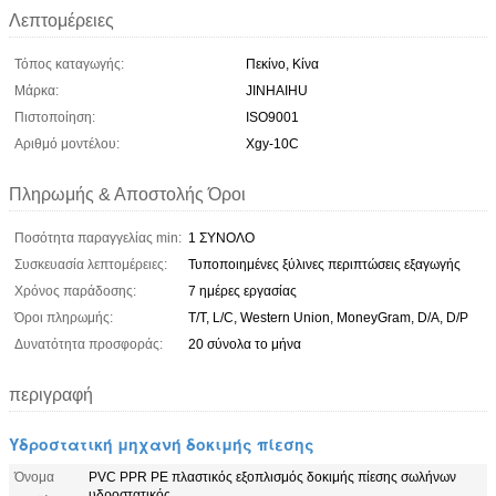
Λεπτομέρειες
Τόπος καταγωγής:
Πεκίνο, Κίνα
Μάρκα:
JINHAIHU
Πιστοποίηση:
ISO9001
Αριθμό μοντέλου:
Xgy-10C
Πληρωμής & Αποστολής Όροι
Ποσότητα παραγγελίας min:
1 ΣΥΝΟΛΟ
Συσκευασία λεπτομέρειες:
Τυποποιημένες ξύλινες περιπτώσεις εξαγωγής
Χρόνος παράδοσης:
7 ημέρες εργασίας
Όροι πληρωμής:
T/T, L/C, Western Union, MoneyGram, D/A, D/P
Δυνατότητα προσφοράς:
20 σύνολα το μήνα
περιγραφή
Υδροστατική μηχανή δοκιμής πίεσης
Όνομα
PVC PPR PE πλαστικός εξοπλισμός δοκιμής πίεσης σωλήνων
υδροστατικός