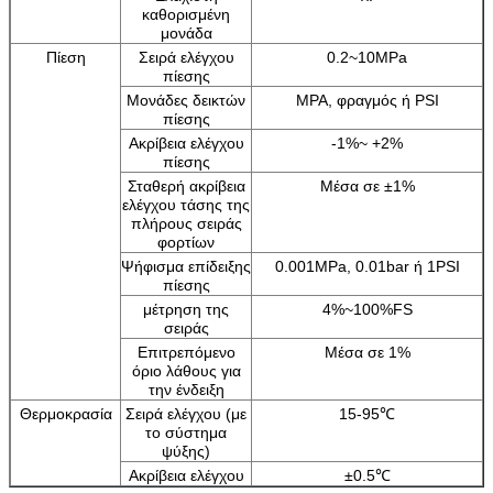
καθορισμένη
μονάδα
Πίεση
Σειρά ελέγχου
0.2~10MPa
πίεσης
Μονάδες δεικτών
MPA, φραγμός ή PSI
πίεσης
Ακρίβεια ελέγχου
-1%~ +2%
πίεσης
Σταθερή ακρίβεια
Μέσα σε ±1%
ελέγχου τάσης της
πλήρους σειράς
φορτίων
Ψήφισμα επίδειξης
0.001MPa, 0.01bar ή 1PSI
πίεσης
μέτρηση της
4%~100%FS
σειράς
Επιτρεπόμενο
Μέσα σε 1%
όριο λάθους για
την ένδειξη
Θερμοκρασία
Σειρά ελέγχου (με
15-95℃
το σύστημα
ψύξης)
Ακρίβεια ελέγχου
±0.5℃