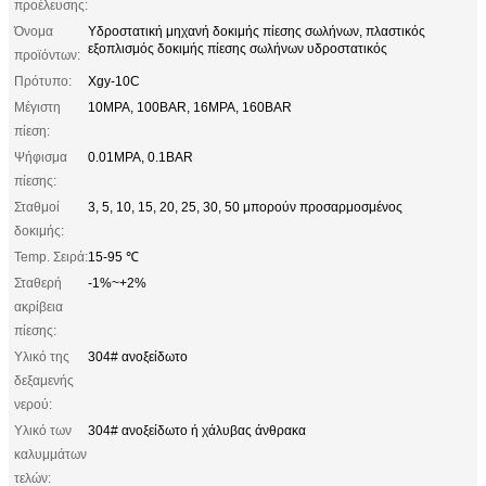
προέλευσης:
Όνομα
Υδροστατική μηχανή δοκιμής πίεσης σωλήνων, πλαστικός
εξοπλισμός δοκιμής πίεσης σωλήνων υδροστατικός
προϊόντων:
Πρότυπο:
Xgy-10C
Μέγιστη
10MPA, 100BAR, 16MPA, 160BAR
πίεση:
Ψήφισμα
0.01MPA, 0.1BAR
πίεσης:
Σταθμοί
3, 5, 10, 15, 20, 25, 30, 50 μπορούν προσαρμοσμένος
δοκιμής:
Temp. Σειρά:
15-95 ℃
Σταθερή
-1%~+2%
ακρίβεια
πίεσης:
Υλικό της
304# ανοξείδωτο
δεξαμενής
νερού:
Υλικό των
304# ανοξείδωτο ή χάλυβας άνθρακα
καλυμμάτων
τελών: