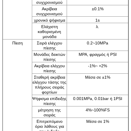
συγχρονισμού
Ακρίβεια
±0.1%
συγχρονισμού
χρονικό ψήφισμα
1s
Ελάχιστη
λ.
καθορισμένη
μονάδα
Πίεση
Σειρά ελέγχου
0.2~10MPa
πίεσης
Μονάδες δεικτών
MPA, φραγμός ή PSI
πίεσης
Ακρίβεια ελέγχου
-1%~ +2%
πίεσης
Σταθερή ακρίβεια
Μέσα σε ±1%
ελέγχου τάσης της
πλήρους σειράς
φορτίων
Ψήφισμα επίδειξης
0.001MPa, 0.01bar ή 1PSI
πίεσης
μέτρηση της
4%~100%FS
σειράς
Επιτρεπόμενο
Μέσα σε 1%
όριο λάθους για