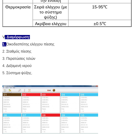
την ένδειξη
Θερμοκρασία
Σειρά ελέγχου (με
15-95℃
το σύστημα
ψύξης)
Ακρίβεια ελέγχου
±0.5℃
Ⅴ
. Διαμόρφωση:
1.
Οικοδεσπότης ελέγχου πίεσης
2. Σταθμός πίεσης
3. Περατώσεις τελών
4. Δεξαμενή νερού
5. Σύστημα ψύξης.