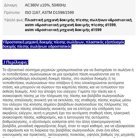
Δύναμη:
AC380V ±10%, 50/60Hz
Πρότυπα:
ISO 1167, ASTM D1598/1599
Πλαστική μηχανή δοκιμής πίεσης σωλήνων υδροστατική
Υψηλό φως:
,
astm υδροστατική μηχανή δοκιμής πίεσης d1599
,
astm υδροστατική μηχανή δοκιμής d1599
Υδροστατική μηχανή δοκιμής πίεσης σωλήνων, πλαστικός εξοπλισμός
δοκιμής πίεσης σωλήνων υδροστατικός
Υπέρ
.Ⅰ Περίληψη
:
Το εξεταστικό σύστημα μηχανών χρησιμοποιείται για να διατηρήσει το σωλήνα ή
οι τοποθετήσεις σωληνώσεων σε μια ορισμένη πίεση κυμαίνονται για τη
μακροπρόθεσμη εσωτερική δοκιμή πίεσης, στο σωλήνα δοκιμής ή τις
τοποθετήσεις σωληνώσεων που σπάζουν ή που ολοκληρώνεται αυτόματα
στάση, και μπορούν να σώσουν την καμπύλη πίεσης και να τυπώσουν την
έκθεση δοκιμής. Από την άποψη του ελέγχου: Γεμίστε την πίεση και η
ανακούφιση πίεσης με την πλήρωση της πίεσης και βαλβίδα σωληνοειδών
πίεσης απαλλαγής ανοικτή για να εκτελέσει, της σταθερής πίεσης κυρίως μέσω
του ελέγχου της κίνησης σημείου βαλβίδων σωληνοειδών της πλήρωσης της
πίεσης και πίεσης απαλλαγής ανοικτής για να επιτύχει την επίδραση του
ακριβούς ελέγχου, αυτή η μηχανή έχει την αυτόματη σταθερή τάση, ηλεκτρική
ανακούφιση πίεσης, καθαρισμός, και η λειτουργία της αυτόματης
βαθμολόγησης, ο εξοπλισμός εισάγεται από την άλλη ηλεκτρομαγνητική
βαλβίδα, μοναδική σφραγίζοντας δομή, όταν το νερό καθαρό, για να εξασφαλίσει
τη σφράγιση και τη διάρκεια της βαλβίδας σωληνοειδών, είναι ένα είδος
οικονομικής και πρακτικής, λειτουργικής ποικιλίας, υψηλός βαθμός της μηχανής