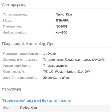
Λεπτομέρειες
Τόπος καταγωγής:
Πεκίνο, Κίνα
Μάρκα:
JINHAIHU
Πιστοποίηση:
ISO9001
Αριθμό μοντέλου:
Xgy-10C
Πληρωμής & Αποστολής Όροι
Ποσότητα παραγγελίας min:
1 σύνολο
Συσκευασία λεπτομέρειες:
Τυποποιημένες ξύλινες περιπτώσεις εξαγωγής
Χρόνος παράδοσης:
7 ημέρες εργασίας
Όροι πληρωμής:
T/T, L/C, Western Union, , D/A, D/P
Δυνατότητα προσφοράς:
20 σύνολα το μήνα
περιγραφή
Υδροστατική μηχανή δοκιμής πίεσης
Θέση
Πεκίνο, Κίνα