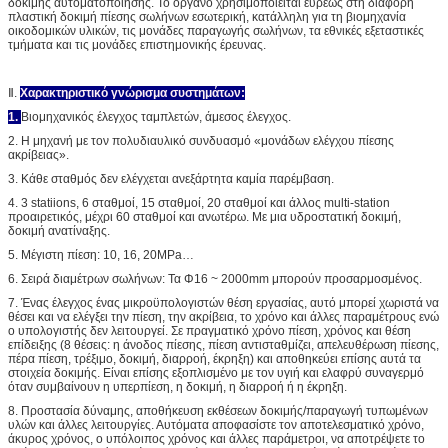
δοκιμής αυτοματοποίησης. Το όργανο χρησιμοποιείται ευρέως στη διάφορη
πλαστική δοκιμή πίεσης σωλήνων εσωτερική, κατάλληλη για τη βιομηχανία
οικοδομικών υλικών, τις μονάδες παραγωγής σωλήνων, τα εθνικές εξεταστικές
τμήματα και τις μονάδες επιστημονικής έρευνας.
Ⅱ.
Χαρακτηριστικό γνώρισμα συστημάτων:
1.
Βιομηχανικός έλεγχος ταμπλετών, άμεσος έλεγχος.
2. Η μηχανή με τον πολυδιαυλικό συνδυασμό «μονάδων ελέγχου πίεσης
ακρίβειας».
3. Κάθε σταθμός δεν ελέγχεται ανεξάρτητα καμία παρέμβαση.
4. 3 statiions, 6 σταθμοί, 15 σταθμοί, 20 σταθμοί και άλλος multi-station
προαιρετικός, μέχρι 60 σταθμοί και ανωτέρω. Με μια υδροστατική δοκιμή,
δοκιμή ανατίναξης.
5. Μέγιστη πίεση: 10, 16, 20MPa…
6. Σειρά διαμέτρων σωλήνων: Τα Φ16 ~ 2000mm μπορούν προσαρμοσμένος.
7. Ένας έλεγχος ένας μικροϋπολογιστών θέση εργασίας, αυτό μπορεί χωριστά να
θέσει και να ελέγξει την πίεση, την ακρίβεια, το χρόνο και άλλες παραμέτρους ενώ
ο υπολογιστής δεν λειτουργεί. Σε πραγματικό χρόνο πίεση, χρόνος και θέση
επίδειξης (8 θέσεις: η άνοδος πίεσης, πίεση αντισταθμίζει, απελευθέρωση πίεσης,
πέρα πίεση, τρέξιμο, δοκιμή, διαρροή, έκρηξη) και αποθηκεύει επίσης αυτά τα
στοιχεία δοκιμής. Είναι επίσης εξοπλισμένο με τον υγιή και ελαφρύ συναγερμό
όταν συμβαίνουν η υπερπίεση, η δοκιμή, η διαρροή ή η έκρηξη.
8. Προστασία δύναμης, αποθήκευση εκθέσεων δοκιμής/παραγωγή τυπωμένων
υλών και άλλες λειτουργίες. Αυτόματα αποφασίστε τον αποτελεσματικό χρόνο,
άκυρος χρόνος, ο υπόλοιπος χρόνος και άλλες παράμετροι, να αποτρέψετε το