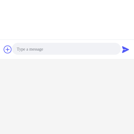
συζήτηση
Ζητήστε ένα
απόσπασμα
Photo
Video Call
Audio Call