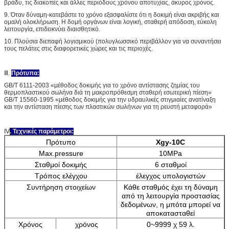
βράδυ, τις διακοπές και άλλες περιόδους χρόνου αποτυχίας, άκυρος χρόνος.
9. Όταν δύναμη-κατεβάστε το χρόνο εξασφαλίστε ότι η δοκιμή είναι ακριβής και
ομαλή ολοκλήρωση. Η δομή οργάνων είναι λογική, σταθερή απόδοση, εύκολη
λειτουργία, επιδεικνύει διαισθητικό.
10. Πλούσια διεπαφή λογισμικού (πολυγλωσσικό περιβάλλον για να συναντήσει
τους πελάτες στις διαφορετικές χώρες και τις περιοχές.
Ⅲ.
Πρότυπα:
GB/T 6111-2003 «μέθοδος δοκιμής για το χρόνο αντίστασης ζημίας του
θερμοπλαστικού σωλήνα διά τη μακροπρόθεσμη σταθερή εσωτερική πίεση»
GB/T 15560-1995 «μέθοδος δοκιμής για την υδραυλικές στιγμιαίες ανατίναξη
και την αντίσταση πίεσης των πλαστικών σωλήνων για τη ρευστή μεταφορά»
Ⅳ
. Τεχνικές παράμετροι:
Πρότυπο
Xgy-10C
Max.pressure
10MPa
Σταθμοί δοκιμής
6 σταθμοί
Τρόπος ελέγχου
έλεγχος υπολογιστών
Συντήρηση στοιχείων
Κάθε σταθμός έχει τη δύναμη
από τη λειτουργία προστασίας
δεδομένων, η μπότα μπορεί να
αποκατασταθεί
Χρόνος
χρόνος
0~9999 χ 59 λ.