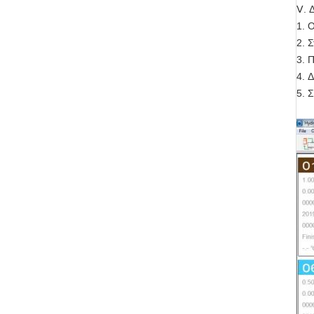
Ⅴ. 
1. 
2. 
3. 
4. 
5. 