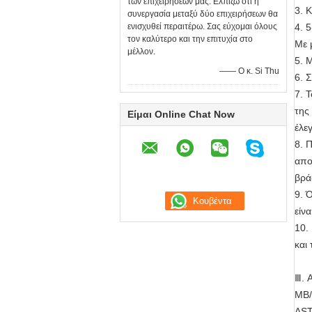
των επιχειρήσεών μας. Ελπίζω ότι η
3. 
συνεργασία μεταξύ δύο επιχειρήσεων θα
ενισχυθεί περαιτέρω. Σας εύχομαι όλους
4. 
τον καλύτερο και την επιτυχία στο
Με 
μέλλον.
5. 
—— Ο κ. Si Thu
6. 
7. 
της
Είμαι Online Chat Now
έλε
8. 
απο
βρά
9. 
είν
10.
και 
Ⅲ. 
ΜΒ/
AST