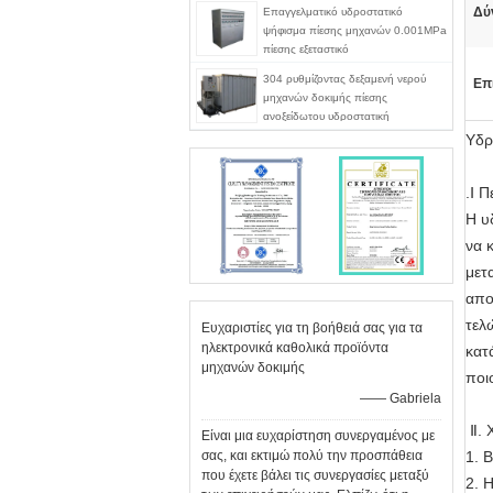
Δύ
Επαγγελματικό υδροστατικό
ψήφισμα πίεσης μηχανών 0.001MPa
πίεσης εξεταστικό
304 ρυθμίζοντας δεξαμενή νερού
Επ
μηχανών δοκιμής πίεσης
ανοξείδωτου υδροστατική
Υδρ
.Ⅰ 
Η υ
να 
μετ
απο
τελ
Ευχαριστίες για τη βοήθειά σας για τα
ηλεκτρονικά καθολικά προϊόντα
κατ
μηχανών δοκιμής
ποι
—— Gabriela
Ⅱ. 
Είναι μια ευχαρίστηση συνεργαμένος με
σας, και εκτιμώ πολύ την προσπάθεια
1. 
που έχετε βάλει τις συνεργασίες μεταξύ
2. 