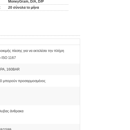
MoneyGram, D/A, D/P
:
20 σύνολα το μήνα
κιμής πίεσης για να εκτελέσει την πλήρη
ο ISO 1167
MPA, 160BAR
0, 50 μπορούν προσαρμοσμένος
άλυβας άνθρακα
98/1599