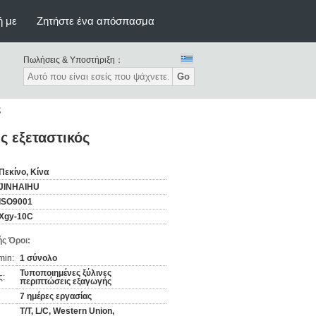
ή με
Ζητήστε ένα απόσπασμα
Πωλήσεις & Υποστήριξη：
Go
ς
ς εξεταστικός
Πεκίνο, Κίνα
JINHAIHU
ISO9001
Xgy-10C
ς Όροι:
min:
1 σύνολο
Τυποποιημένες ξύλινες
ς:
περιπτώσεις εξαγωγής
7 ημέρες εργασίας
T/T, L/C, Western Union,