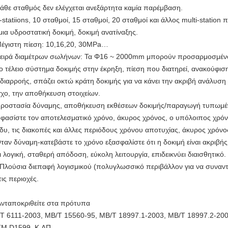
Κάθε σταθμός δεν ελέγχεται ανεξάρτητα καμία παρέμβαση.
5-statiions, 10 σταθμοί, 15 σταθμοί, 20 σταθμοί και άλλος multi-station
μια υδροστατική δοκιμή, δοκιμή ανατίναξης.
Μέγιστη πίεση: 10,16,20, 30MPa…
Σειρά διαμέτρων σωλήνων: Τα Φ16 ~ 2000mm μπορούν προσαρμοσμέν
Το τέλειο σύστημα δοκιμής στην έκρηξη, πίεση που διατηρεί, ανακούφιση 
 διαρροής, σπάζει οκτώ κράτη δοκιμής για να κάνει την ακριβή ανάλυση 
γχο, την αποθήκευση στοιχείων.
Προστασία δύναμης, αποθήκευση εκθέσεων δοκιμής/παραγωγή τυπωμένω
φασίστε τον αποτελεσματικό χρόνο, άκυρος χρόνος, ο υπόλοιπος χρόνο
δυ, τις διακοπές και άλλες περιόδους χρόνου αποτυχίας, άκυρος χρόνο
Όταν δύναμη-κατεβάστε το χρόνο εξασφαλίστε ότι η δοκιμή είναι ακριβ
αι λογική, σταθερή απόδοση, εύκολη λειτουργία, επιδεικνύει διαισθητικό.
 Πλούσια διεπαφή λογισμικού (πολυγλωσσικό περιβάλλον για να συναντή
τις περιοχές.
Ανταποκριθείτε στα πρότυπα
Τ 6111-2003, ΜΒ/Τ 15560-95, ΜΒ/Τ 18997.1-2003, ΜΒ/Τ 18997.2-20
M D1599, Κ.ΛΠ.