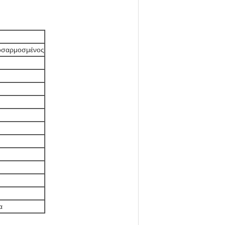
ροσαρμοσμένος
α