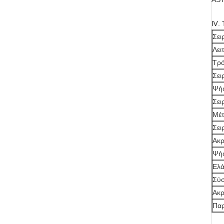
Ⅳ. Τ
Σει
Λει
Τρό
Σει
Ψήφ
Σει
Μέτ
Σει
Ακρ
Ψήφ
Ελά
Σύσ
Ακρ
Παρ