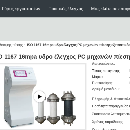
Γύρος εργοστασίων
Ποιοτικός έλεγχος
Μας ελάτε σε επαφ
δοκιμής πίεσης
ISO 1167 16mpa υδρο έλεγχος PC μηχανών πίεσης εξεταστικό
O 1167 16mpa υδρο έλεγχος PC μηχανών πίεση
Λεπτομέρειες:
Τόπος καταγωγής:
Μάρκα:
Πιστοποίηση:
Αριθμό μοντέλου:
Πληρωμής & Αποστολή
Ποσότητα παραγγελίας 
Συσκευασία λεπτομέρειε
Χρόνος παράδοσης:
Όροι πληρωμής: