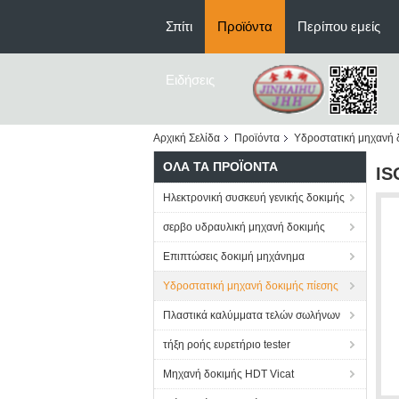
Σπίτι
Προϊόντα
Περίπου εμείς
Ειδήσεις
Αρχική Σελίδα
Προϊόντα
Υδροστατική μηχανή 
ΌΛΑ ΤΑ ΠΡΟΪΌΝΤΑ
IS
Ηλεκτρονική συσκευή γενικής δοκιμής
σερβο υδραυλική μηχανή δοκιμής
Επιπτώσεις δοκιμή μηχάνημα
Υδροστατική μηχανή δοκιμής πίεσης
Πλαστικά καλύμματα τελών σωλήνων
τήξη ροής ευρετήριο tester
Μηχανή δοκιμής HDT Vicat