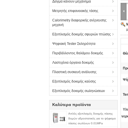
Δείγμα κάνουν μηχάνημα
Μετρητής επιφανειακής τάσης
Calorimetry διαφορικής ανίχνευσης
μηχανή
μ
Εξοπλισμός δοκιμής σφυριών πτώσης
Ψηφιακή Tester Σκληρότητα
Περιβάλλοντος θαλάμου δοκιμής
Θέ
Λαστιχένια όργανα δοκιμής
Πρ
Πλαστική συσκευή ανάλυσης
Ψή
Εξοπλισμός δοκιμής καύσης
Εξοπλισμός δοκιμής σωληνώσεων
Tem
Καλύτερα προϊόντα
Υλι
Απλός εξοπλισμός δοκιμής πίεσης
νερ
δομών υδροστατικός για το ψήφισμα
πίεσης σωλήνων 0.01MPa