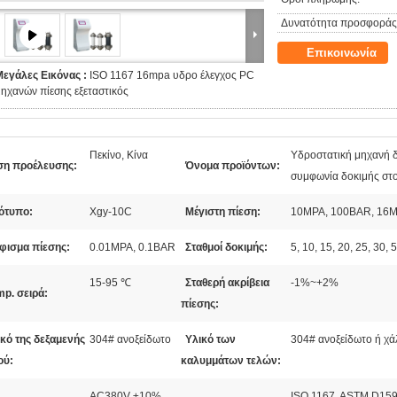
Δυνατότητα προσφοράς
Επικοινωνία
Μεγάλες Εικόνας :
ISO 1167 16mpa υδρο έλεγχος PC
ηχανών πίεσης εξεταστικός
Πεκίνο, Κίνα
Υδροστατική μηχανή δο
ση προέλευσης:
Όνομα προϊόντων:
συμφωνία δοκιμής στ
ότυπο:
Xgy-10C
Μέγιστη πίεση:
10MPA, 100BAR, 16
φισμα πίεσης:
0.01MPA, 0.1BAR
Σταθμοί δοκιμής:
5, 10, 15, 20, 25, 3
15-95 ℃
Σταθερή ακρίβεια
-1%~+2%
p. σειρά:
πίεσης:
κό της δεξαμενής
304# ανοξείδωτο
Υλικό των
304# ανοξείδωτο ή χ
ού:
καλυμμάτων τελών:
AC380V ±10%,
ISO 1167, ASTM D15