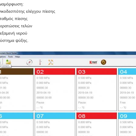
Διαμόρφωση:
Οικοδεσπότης ελέγχου πίεσης
Σταθμός πίεσης
Περατώσεις τελών
Δεξαμενή νερού
Σύστημα ψύξης.