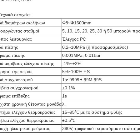
εχνικά στοιχεία:
ρά διαμέτρων σωλήνων
Φ8~Φ1600mm
τουργώντας σταθμοί
5, 10, 15, 20, 25, 30 ή 50 μπορούν π
πος λειτουργίας
Έλεγχος PC
ρά πίεσης
0.2~10MPa (ή προσαρμοσμένος)
ισμα πίεσης
0.001MPa, 0.01Bar
ρά ακρίβειας ελέγχου πίεσης
-1%~+2%
ρηση της σειράς
5%~100% F.S.
ρά συγχρονισμού
1s~9999H 99M 99S
ίβεια συγχρονισμού
±0.1%
ισμα επίδειξης
1s
χιστη χρονική θέτοντας μονάδα
λ.
τημα ελέγχου θερμοκρασίας
15~95℃ με το σύστημα ψύξης
ίβεια ελέγχου θερμοκρασίας
±0.5℃
οχή ηλεκτρικού ρεύματος
380V, τριφασικό τετρασύρματο σύστημ