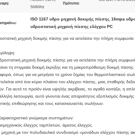
ναμη:
Πρότυπα:
50/60Hz
ISO 1167 υδρο μηχανή δοκιμής πίεσης
16mpa υδρο
,
ισημαίνω:
υδροστατική μηχανή πίεσης ελέγχου PC
οστατική μηχανή δοκιμής πίεσης για να εκτελέσει την πλήρη συμφωνία
Περίληψη:
δροστατική μηχανή δοκιμής πίεσης για να εκτελέσει την πλήρη συμφωνί
κάνει τη στιγμιαία δοκιμή έκρηξης και τη μακροπρόθεσμη δοκιμή πίεση
αφορά, όπως για να μετρήσει το χρόνο ζημίας του θερμοπλαστικού σωλ
τελείται από ένα κύριο πλαίσιο του ελέγχου πίεσης, μιας σταθερής δε
ών. Για αυτό το προϊόν είναι υψηλής ακρίβειας, το αγαθό κοιτάζει, η απ
άλληλη λειτουργία, αυτό γίνονται ένας απαραίτητος εξοπλισμός δοκιμής 
οτικής επιθεώρησης και τους κατασκευαστές σωλήνων.
Χαρακτηριστικό γνώρισμα συστημάτων:
Βιομηχανικός έλεγχος ταμπλετών, άμεσος έλεγχος.
Η μηχανή με τον πολυδιαυλικό συνδυασμό «μονάδων ελέγχου πίεσης ακ