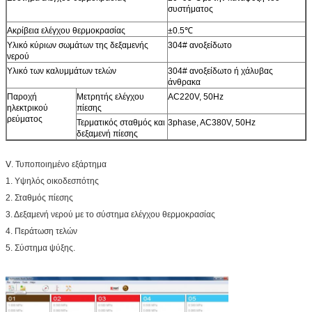
συστήματος
Ακρίβεια ελέγχου θερμοκρασίας
±0.5℃
Υλικό κύριων σωμάτων της δεξαμενής
304# ανοξείδωτο
νερού
Υλικό των καλυμμάτων τελών
304# ανοξείδωτο ή χάλυβας
άνθρακα
Παροχή
Μετρητής ελέγχου
AC220V, 50Hz
ηλεκτρικού
πίεσης
ρεύματος
Τερματικός σταθμός και
3phase, AC380V, 50Hz
δεξαμενή πίεσης
Ⅴ. Τυποποιημένο εξάρτημα
1. Υψηλός οικοδεσπότης
2. Σταθμός πίεσης
3. Δεξαμενή νερού με το σύστημα ελέγχου θερμοκρασίας
4. Περάτωση τελών
5. Σύστημα ψύξης.