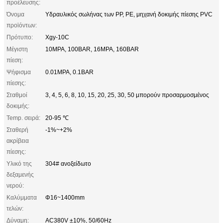
προέλευσης:
Όνομα
Υδραυλικός σωλήνας των PP, PE, μηχανή δοκιμής πίεσης PVC
προϊόντων:
Πρότυπο:
Xgy-10C
Μέγιστη
10MPA, 100BAR, 16MPA, 160BAR
πίεση:
Ψήφισμα
0.01MPA, 0.1BAR
πίεσης:
Σταθμοί
3, 4, 5, 6, 8, 10, 15, 20, 25, 30, 50 μπορούν προσαρμοσμένος
δοκιμής:
Temp. σειρά:
20-95 ℃
Σταθερή
-1%~+2%
ακρίβεια
πίεσης:
Υλικό της
304# ανοξείδωτο
δεξαμενής
νερού:
Καλύμματα
Φ16~1400mm
τελών:
Δύναμη:
AC380V ±10%, 50/60Hz