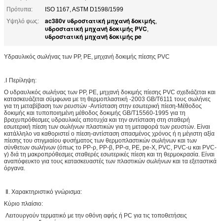
Πρότυπα:
ISO 1167, ASTM D1598/1599
ac380v υδροστατική μηχανή δοκιμής
Υψηλό φως:
,
υδροστατική μηχανή δοκιμής PVC
,
υδροστατική μηχανή δοκιμής pe
Υδραυλικός σωλήνας των PP, PE, μηχανή δοκιμής πίεσης PVC
.Ⅰ Περίληψη:
Ο υδραυλικός σωλήνας των PP, PE, μηχανή δοκιμής πίεσης PVC σχεδιάζεται και
κατασκευάζεται σύμφωνα με τη θερμοπλαστική -2003 GB/T6111 τους σωλήνες
για τη μεταβίβαση των ρευστών -Αντίσταση στην εσωτερική πίεση-Μέθοδος
δοκιμής και τυποποιημένη μέθοδος δοκιμής GB/T15560-1995 για τη
βραχυπρόθεσμες υδραυλικές αποτυχία και την αντίσταση στη σταθερή
εσωτερική πίεση των σωλήνων πλαστικών για τη μεταφορά των ρευστών. Είναι
κατάλληλο να καθοριστεί ο πίεση-αντίσταση σπασμένος χρόνος ή η μέγιστη αξία
πίεσης του στιγμιαίου φυσήματος των θερμοπλαστικών σωλήνων και των
σύνθετων σωλήνων (όπως το PP-ρ, PP-β, PP-α, PE, pe-Χ, PVC, PVC-u και PVC-
γ) διά τη μακροπρόθεσμες σταθερές εσωτερικές πίεση και τη θερμοκρασία. Είναι
αναπόφευκτο για τους κατασκευαστές των πλαστικών σωλήνων και τα εξεταστικά
όργανα.
Ⅱ. Χαρακτηριστικό γνώρισμα:
Κύριο πλαίσιο:
Λειτουργούν τερματικό με την οθόνη αφής ή PC για τις τοποθετήσεις