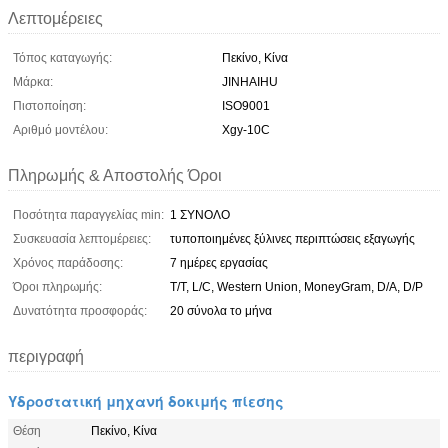
Λεπτομέρειες
Τόπος καταγωγής:
Πεκίνο, Κίνα
Μάρκα:
JINHAIHU
Πιστοποίηση:
ISO9001
Αριθμό μοντέλου:
Xgy-10C
Πληρωμής & Αποστολής Όροι
Ποσότητα παραγγελίας min:
1 ΣΥΝΟΛΟ
Συσκευασία λεπτομέρειες:
τυποποιημένες ξύλινες περιπτώσεις εξαγωγής
Χρόνος παράδοσης:
7 ημέρες εργασίας
Όροι πληρωμής:
T/T, L/C, Western Union, MoneyGram, D/A, D/P
Δυνατότητα προσφοράς:
20 σύνολα το μήνα
περιγραφή
Υδροστατική μηχανή δοκιμής πίεσης
Θέση
Πεκίνο, Κίνα