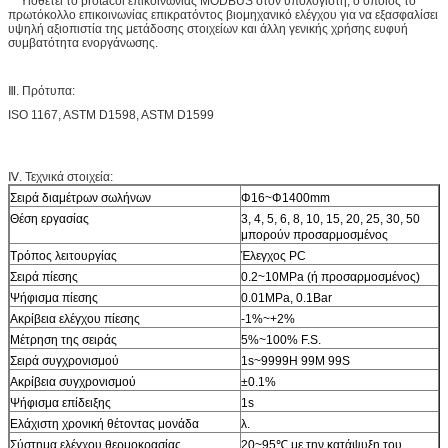
Υιοθετεί το protacol επικοινωνίας MODBUS στον υπολογιστή, ο οποίος το
πρωτόκολλο επικοινωνίας επικρατόντος βιομηχανικό ελέγχου για να εξασφαλίσει
υψηλή αξιοπιστία της μετάδοσης στοιχείων και άλλη γενικής χρήσης ευφυή
συμβατότητα ενοργάνωσης.
Ⅲ. Πρότυπα:
ISO 1167, ASTM D1598, ASTM D1599
Ⅳ. Τεχνικά στοιχεία:
Σειρά διαμέτρων σωλήνων
Φ16~Φ1400mm
Θέση εργασίας
3, 4, 5, 6, 8, 10, 15, 20, 25, 30, 50
μπορούν προσαρμοσμένος
Τρόπος λειτουργίας
Έλεγχος PC
Σειρά πίεσης
0.2~10MPa (ή προσαρμοσμένος)
Ψήφισμα πίεσης
0.01MPa, 0.1Bar
Ακρίβεια ελέγχου πίεσης
-1%~+2%
Μέτρηση της σειράς
5%~100% F.S.
Σειρά συγχρονισμού
1s~9999H 99M 99S
Ακρίβεια συγχρονισμού
±0.1%
Ψήφισμα επίδειξης
1s
Ελάχιστη χρονική θέτοντας μονάδα
λ.
Σύστημα ελέγχου θερμοκρασίας
20~95℃ με την κατάψυξη του