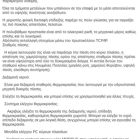
παραμέτρου δοκιμής.
Όλα τα τμήματα μετάλλων που μπαίνουν σε την επαφή με το μέσο αποτελούνται
από το υψηλής ποιότητας ανοξείδωτο.
Η χειριστής-φιλική διεπαφή επίδειξης παρέχει τις πολυ γλώσσες για να ταιριάξει
τις πιό ποικίλες απαιτήσεις πελατών.
Η πολυβάθμια προστασία είναι από το ηλεκτρικό partt, το μηχανικό μέρος καθώς
επίσης και το λογισμικό.
Αξιόπιστη ανταλλαγή στοιχείων μέσω του πρωτοκόλλου TCP/IP.
Σταθμός πίεσης:
Η κύρια λειτουργία της είναι να παράσχει την πίεση στο κύριο πλαίσιο, η
απαίτηση της χαμηλότερης πίεσης ορίου της απαίτησης σταθμών πίεσης πρέπει
να είναι υψηλότερη από όλο το δοκιμασμένο δείγμα. Η αντλία δυτών του
σταθμού κάνω στις Ηνωμένες Πολιτείες (μεγάλη ροή, χαμηλού θορύβου, υψηλή
πίεση, ελεύθερη συντήρηση).
Δεξαμενή νερού:
Είναι μια δεξαμενή σταθερός-θερμοκρασίας που λειτουργεί με την υδροστατική
μηχανή δοκιμής πίεσης.
Ελέγξτε τη θερμοκρασία, και μπορεί επίσης να χρησιμοποιηθεί για άλλες πτυχές.
Σύστημα ελέγχου θερμοκρασίας:
Ακριβώς ελέγξτε τη θερμοκρασία της δεξαμενής νερού, επίδειξη
θερμοκρασίας, καθορισμένη θερμοκρασία χωριστά. Μπορεί να ελέγξει το υγρό
επίπεδο δεξαμενής σε μια λογική θέση, συγχρόνως μπορεί επίσης να εγγυηθεί τη
θερμοκρασία.
Μονάδα ελέγχου PC κύριων πλαισίων: