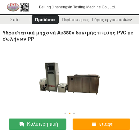
Beijing Jinshengxin Testing Machine Co., Ltd.
Σπίτι
Προϊόντα
Περίπου εμείς
Γύρος εργοστασίων
>>
Υδροστατική μηχανή Ac380v δοκιμής πίεσης PVC pe
σωλήνων PP
Καλύτερη τιμή
επαφή