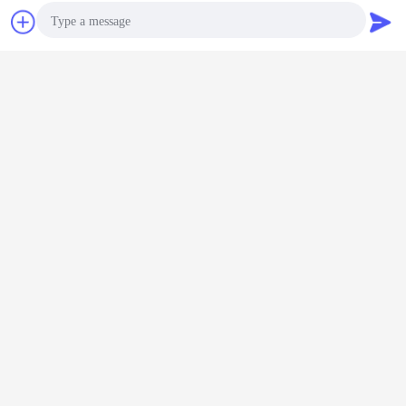
συζήτηση
Ζητήστε ένα
απόσπασμα
Photo
Video Call
Audio Call