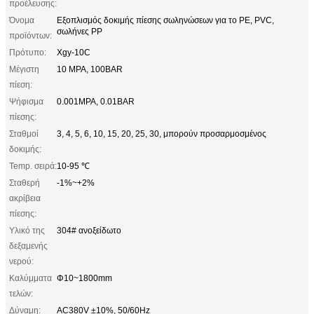
προέλευσης:
Όνομα
Εξοπλισμός δοκιμής πίεσης σωληνώσεων για το PE, PVC,
σωλήνες PP
προϊόντων:
Πρότυπο:
Xgy-10C
Μέγιστη
10 MPA, 100BAR
πίεση:
Ψήφισμα
0.001MPA, 0.01BAR
πίεσης:
Σταθμοί
3, 4, 5, 6, 10, 15, 20, 25, 30, μπορούν προσαρμοσμένος
δοκιμής:
Temp. σειρά:
10-95 ℃
Σταθερή
-1%~+2%
ακρίβεια
πίεσης:
Υλικό της
304# ανοξείδωτο
δεξαμενής
νερού:
Καλύμματα
Φ10~1800mm
τελών:
Δύναμη:
AC380V ±10%, 50/60Hz