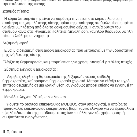
την κατάσταση της πίεσης.
Σταθμός πίεσης:
Η κύρια λειτουργία της είναι να παράσχει την πίεση στο κύριο πλαίσιο, η
απαίτηση της χαμηλότερης πίεσης ορίου της απαίτησης σταθμών πίεσης πρέπει
να είναι υψηλότερη από όλο το δοκιμασμένο δείγμα. Η αντλία δυτών του
σταθμού κάνω στις Ηνωμένες Πολιτείες (μεγάλη ροή, χαμηλού θορύβου, υψηλή
πίεση, ελεύθερη συντήρηση).
Δεξαμενή νερού:
Είναι μια δεξαμενή σταθερός-θερμοκρασίας που λειτουργεί με την υδροστατική
μηχανή δοκιμής πίεσης.
Ελέγξτε τη θερμοκρασία, και μπορεί επίσης να χρησιμοποιηθεί για άλλες πτυχές.
Σύστημα ελέγχου θερμοκρασίας:
Ακριβώς ελέγξτε τη θερμοκρασία της δεξαμενής νερού, επίδειξη
θερμοκρασίας, καθορισμένη θερμοκρασία χωριστά. Μπορεί να ελέγξει το υγρό
επίπεδο δεξαμενής σε μια λογική θέση, συγχρόνως μπορεί επίσης να εγγυηθεί τη
θερμοκρασία.
Μονάδα ελέγχου PC κύριων πλαισίων:
Υιοθετεί το protacol επικοινωνίας MODBUS στον υπολογιστή, ο οποίος το
πρωτόκολλο επικοινωνίας επικρατόντος βιομηχανικό ελέγχου για να εξασφαλίσει
υψηλή αξιοπιστία της μετάδοσης στοιχείων και άλλη γενικής χρήσης ευφυή
συμβατότητα ενοργάνωσης.
Ⅲ. Πρότυπα: