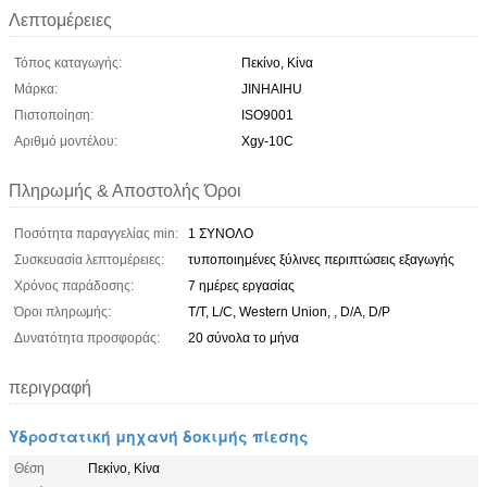
Λεπτομέρειες
Τόπος καταγωγής:
Πεκίνο, Κίνα
Μάρκα:
JINHAIHU
Πιστοποίηση:
ISO9001
Αριθμό μοντέλου:
Xgy-10C
Πληρωμής & Αποστολής Όροι
Ποσότητα παραγγελίας min:
1 ΣΥΝΟΛΟ
Συσκευασία λεπτομέρειες:
τυποποιημένες ξύλινες περιπτώσεις εξαγωγής
Χρόνος παράδοσης:
7 ημέρες εργασίας
Όροι πληρωμής:
T/T, L/C, Western Union, , D/A, D/P
Δυνατότητα προσφοράς:
20 σύνολα το μήνα
περιγραφή
Υδροστατική μηχανή δοκιμής πίεσης
Θέση
Πεκίνο, Κίνα