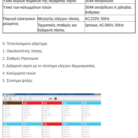
Υλικό κύριων σωμάτων της δεξαμενής νερού
304# ανοξείδωτο
Υλικό των καλυμμάτων τελών
304# ανοξείδωτο ή χάλυβας
άνθρακα
Παροχή ηλεκτρικού
Μετρητής ελέγχου πίεσης
AC220V, 50Hz
ρεύματος
Τερματικός σταθμός και
3phase, AC380V, 50Hz
δεξαμενή πίεσης
Ⅴ. Τυποποιημένο εξάρτημα
1. Οικοδεσπότης πίεσης
2. Σταθμός Ppressure
3. Δεξαμενή νερού με το σύστημα ελέγχου θερμοκρασίας
4. Καλύμματα τελών
5. Σύστημα ψύξης.