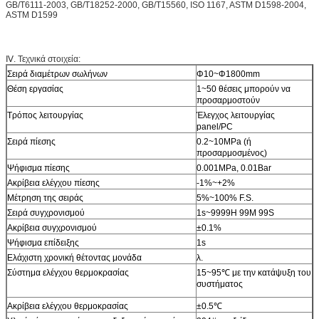
GB/T6111-2003, GB/T18252-2000, GB/T15560, ISO 1167, ASTM D1598-2004,
ASTM D1599
Ⅳ. Τεχνικά στοιχεία:
Σειρά διαμέτρων σωλήνων
Φ10~Φ1800mm
Θέση εργασίας
1~50 θέσεις μπορούν να
προσαρμοστούν
Τρόπος λειτουργίας
Έλεγχος λειτουργίας
panel/PC
Σειρά πίεσης
0.2~10MPa (ή
προσαρμοσμένος)
Ψήφισμα πίεσης
0.001MPa, 0.01Bar
Ακρίβεια ελέγχου πίεσης
-1%~+2%
Μέτρηση της σειράς
5%~100% F.S.
Σειρά συγχρονισμού
1s~9999H 99M 99S
Ακρίβεια συγχρονισμού
±0.1%
Ψήφισμα επίδειξης
1s
Ελάχιστη χρονική θέτοντας μονάδα
λ.
Σύστημα ελέγχου θερμοκρασίας
15~95℃ με την κατάψυξη του
συστήματος
Ακρίβεια ελέγχου θερμοκρασίας
±0.5℃