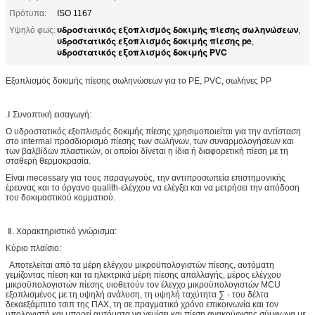
Πρότυπα:
ISO 1167
υδροστατικός εξοπλισμός δοκιμής πίεσης σωληνώσεων
Υψηλό φως:
,
υδροστατικός εξοπλισμός δοκιμής πίεσης pe
,
υδροστατικός εξοπλισμός δοκιμής PVC
Εξοπλισμός δοκιμής πίεσης σωληνώσεων για το PE, PVC, σωλήνες PP
.Ⅰ Συνοπτική εισαγωγή:
Ο υδροστατικός εξοπλισμός δοκιμής πίεσης χρησιμοποιείται για την αντίσταση
στο intermal προσδιορισμό πίεσης των σωλήνων, των συναρμολογήσεων και
των βαλβίδων πλαστικών, οι οποίοι δίνεται η ίδια ή διαφορετική πίεση με τη
σταθερή θερμοκρασία.
Είναι mecessary για τους παραγωγούς, την αντιπροσωπεία επιστημονικής
έρευνας και το όργανο qualith-ελέγχου να ελέγξει και να μετρήσει την απόδοση
του δοκιμαστικού κομματιού.
Ⅱ. Χαρακτηριστικό γνώρισμα:
Κύριο πλαίσιο:
Αποτελείται από τα μέρη ελέγχου μικροϋπολογιστών πίεσης, αυτόματη
γεμίζοντας πίεση και τα ηλεκτρικά μέρη πίεσης απαλλαγής, μέρος ελέγχου
μικροϋπολογιστών πίεσης υιοθετούν τον έλεγχο μικροϋπολογιστών MCU
εξοπλισμένος με τη υψηλή ανάλυση, τη υψηλή ταχύτητα ∑ - του δέλτα
δεκαεξάμπιτο τσιπ της ΠΑΧ, τη σε πραγματικό χρόνο επικοινωνία και τον
υπολογιστή και μπορεί αυτόματα να γεμίσει και πίεση ανακούφισης σύμφωνα με