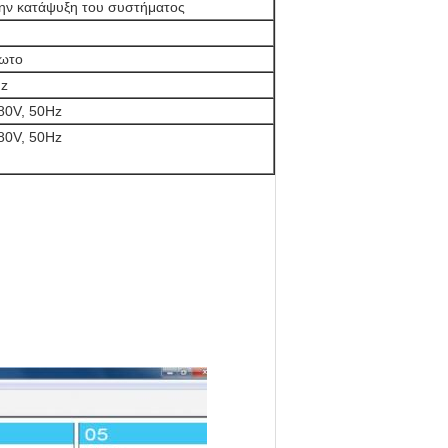
ην κατάψυξη του συστήματος
δωτο
Hz
80V, 50Hz
80V, 50Hz