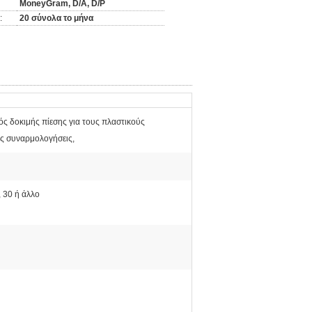
MoneyGram, D/A, D/P
:
20 σύνολα το μήνα
ς δοκιμής πίεσης για τους πλαστικούς
ις συναρμολογήσεις,
5, 30 ή άλλο