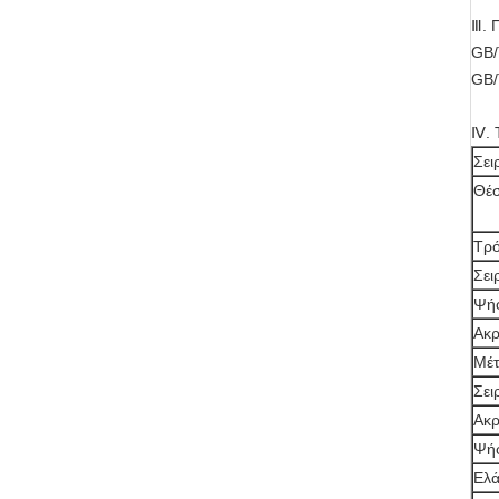
Ⅲ. 
GB/
GB/
Ⅳ. Τ
Σει
Θέσ
Τρό
Σει
Ψήφ
Ακρ
Μέτ
Σει
Ακρ
Ψήφ
Ελά