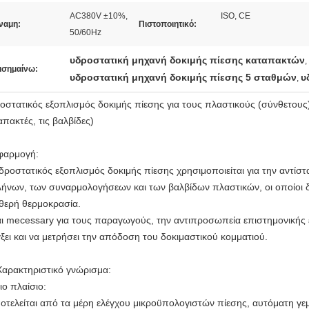
AC380V ±10%,
ISO, CE
ναμη:
Πιστοποιητικό:
50/60Hz
υδροστατική μηχανή δοκιμής πίεσης καταπακτών
,
ισημαίνω:
υδροστατική μηχανή δοκιμής πίεσης 5 σταθμών
υ
,
οστατικός εξοπλισμός δοκιμής πίεσης για τους πλαστικούς (σύνθετους)
απακτές, τις βαλβίδες)
Εφαρμογή:
δροστατικός εξοπλισμός δοκιμής πίεσης χρησιμοποιείται για την αντίσ
ήνων, των συναρμολογήσεων και των βαλβίδων πλαστικών, οι οποίοι δίν
θερή θερμοκρασία.
αι mecessary για τους παραγωγούς, την αντιπροσωπεία επιστημονικής έ
γξει και να μετρήσει την απόδοση του δοκιμαστικού κομματιού.
Χαρακτηριστικό γνώρισμα:
ιο πλαίσιο:
τελείται από τα μέρη ελέγχου μικροϋπολογιστών πίεσης, αυτόματη γεμί