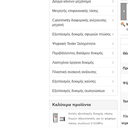
Δείγμα κάνουν μηχάνημα
Μετρητής επιφανειακής τάσης
Calorimetry διαφορικής ανίχνευσης
μηχανή
Εξοπλισμός δοκιμής σφυριών πτώσης
Ψηφιακή Tester Σκληρότητα
Περιβάλλοντος θαλάμου δοκιμής
Θέ
Λαστιχένια όργανα δοκιμής
Πρ
Πλαστική συσκευή ανάλυσης
Εξοπλισμός δοκιμής καύσης
Ψή
Εξοπλισμός δοκιμής σωληνώσεων
Tem
Καλύτερα προϊόντα
Απλός εξοπλισμός δοκιμής πίεσης
Υλι
δομών υδροστατικός για το ψήφισμα
νερ
πίεσης σωλήνων 0.01MPa