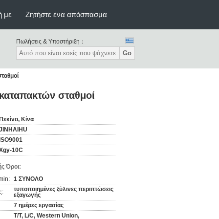
ή με
Ζητήστε ένα απόσπασμα
Πωλήσεις & Υποστήριξη：
Go
σταθμοί
 καταπακτών σταθμοί
Πεκίνο, Κίνα
JINHAIHU
ISO9001
Xgy-10C
ς Όροι:
min:
1 ΣΥΝΟΛΟ
τυποποιημένες ξύλινες περιπτώσεις
ς:
εξαγωγής
7 ημέρες εργασίας
T/T, L/C, Western Union,