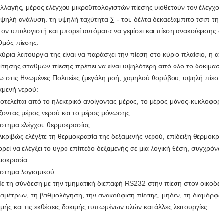
λλαγής, μέρος ελέγχου μικροϋπολογιστών πίεσης υιοθετούν τον έλεγ
υψηλή ανάλυση, τη υψηλή ταχύτητα ∑ - του δέλτα δεκαεξάμπιτο τσιπ τη
 τον υπολογιστή και μπορεί αυτόματα να γεμίσει και πίεση ανακούφιση
θμός πίεσης:
ύρια λειτουργία της είναι να παράσχει την πίεση στο κύριο πλαίσιο, η
ίτησης σταθμών πίεσης πρέπει να είναι υψηλότερη από όλο το δοκιμασ
ω στις Ηνωμένες Πολιτείες (μεγάλη ροή, χαμηλού θορύβου, υψηλή πίεσ
αμενή νερού:
τελείται από το ηλεκτρικό ανοίγοντας μέρος, το μέρος μόνος-κυκλοφο
ίζοντας μέρος νερού και το μέρος μόνωσης.
τημα ελέγχου θερμοκρασίας:
ιβώς ελέγξτε τη θερμοκρασία της δεξαμενής νερού, επίδειξη θερμοκρ
ρεί να ελέγξει το υγρό επίπεδο δεξαμενής σε μια λογική θέση, συγχρόν
μοκρασία.
τημα λογισμικού:
τη σύνδεση με την τμηματική διεπαφή RS232 στην πίεση στον οικοδε
αμέτρων, τη βαθμολόγηση, την ανακούφιση πίεσης, μηδέν, τη διαμόρφω
ιμής και τις εκθέσεις δοκιμής τυπωμένων υλών και άλλες λειτουργίες.