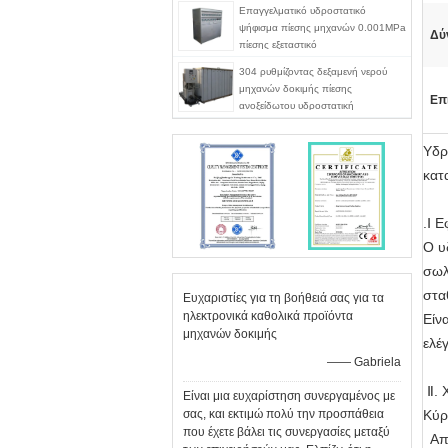
Επαγγελματικό υδροστατικό
ψήφισμα πίεσης μηχανών 0.001MPa
Δύ
πίεσης εξεταστικό
304 ρυθμίζοντας δεξαμενή νερού
μηχανών δοκιμής πίεσης
Επ
ανοξείδωτου υδροστατική
Υδρ
κατ
.Ⅰ 
Ο υ
σωλ
στα
Ευχαριστίες για τη βοήθειά σας για τα
ηλεκτρονικά καθολικά προϊόντα
Είν
μηχανών δοκιμής
ελέ
—— Gabriela
Ⅱ. 
Είναι μια ευχαρίστηση συνεργαμένος με
σας, και εκτιμώ πολύ την προσπάθεια
Κύρ
που έχετε βάλει τις συνεργασίες μεταξύ
Απο