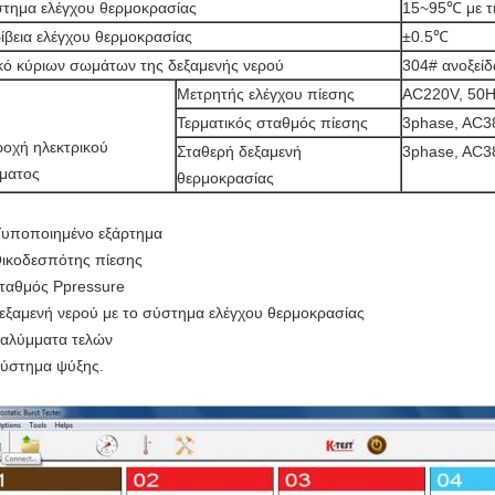
τημα ελέγχου θερμοκρασίας
15~95℃ με τ
ίβεια ελέγχου θερμοκρασίας
±0.5℃
κό κύριων σωμάτων της δεξαμενής νερού
304# ανοξεί
Μετρητής ελέγχου πίεσης
AC220V, 50
Τερματικός σταθμός πίεσης
3phase, AC3
οχή ηλεκτρικού
Σταθερή δεξαμενή
3phase, AC3
ματος
θερμοκρασίας
Τυποποιημένο εξάρτημα
Οικοδεσπότης πίεσης
Σταθμός Ppressure
Δεξαμενή νερού με το σύστημα ελέγχου θερμοκρασίας
Καλύμματα τελών
Σύστημα ψύξης.