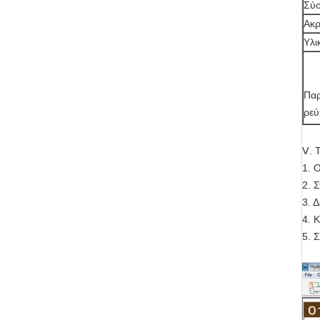
Σύσ
Ακρ
Υλι
Παρ
ρεύ
Ⅴ. 
1. 
2. 
3. 
4. 
5. 