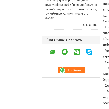
των επιχειρήσεών μας. Ελπίζω ότι η
απα
συνεργασία μεταξύ δύο επιχειρήσεων θα
ενισχυθεί περαιτέρω. Σας εύχομαι όλους
τη 
τον καλύτερο και την επιτυχία στο
και
μέλλον.
Στα
—— Ο κ. Si Thu
Η κ
απα
κάν
Είμαι Online Chat Now
Δεξ
Απο
γεμ
Σύσ
Ακρ
Μπο
θερ
Σύσ
Με 
παρ
δοκ