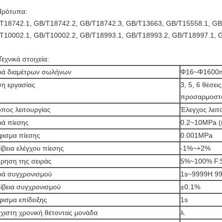
Πρότυπα:
T18742.1, GB/T18742.2, GB/T18742.3, GB/T13663, GB/T15558.1, GB
T10002.1, GB/T10002.2, GB/T18993.1, GB/T18993.2, GB/T18997.1, 
εχνικά στοιχεία:
ρά διαμέτρων σωλήνων
Φ16~Φ1600
η εργασίας
3, 5, 6 θέσε
προσαρμοστ
πος λειτουργίας
Έλεγχος λειτ
ρά πίεσης
0.2~10MPa (
ισμα πίεσης
0.001MPa
ίβεια ελέγχου πίεσης
-1%~+2%
ρηση της σειράς
5%~100% F.
ρά συγχρονισμού
1s~9999H 9
ίβεια συγχρονισμού
±0.1%
ισμα επίδειξης
1s
χιστη χρονική θέτοντας μονάδα
λ.