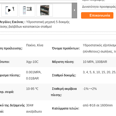
Δυνατότητα προσφοράς
Επικοινωνία
Μεγάλες Εικόνας :
Υδροστατική μηχανή 5 δοκιμής
πίεσης βαλβίδων καταπακτών σταθμοί
Πεκίνο, Κίνα
Υδροστατικός εξοπλισμό
ση προέλευσης:
Όνομα προϊόντων:
(σύνθετους) σωλήνες, τ
ότυπο:
Xgy-10C
Μέγιστη πίεση:
10 MPA, 100BAR
0.001MPA,
3, 4, 5, 6, 10, 15, 20, 2
φισμα πίεσης:
Σταθμοί δοκιμής:
0.01BAR
10-95 ℃
Σταθερή ακρίβεια
-1%~+2%
p. σειρά:
πίεσης:
κό της δεξαμενής
304#
από Φ16 σε 1600mm
Καλύμματα τελών:
ού:
ανοξείδωτο