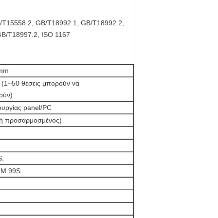
/T15558.2, GB/T18992.1, GB/T18992.2,
GB/T18997.2, ISO 1167
mm
ις (1~50 θέσεις μπορούν να
ούν)
ουργίας panel/PC
ή προσαρμοσμένος)
S.
9M 99S