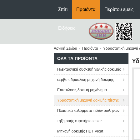
Σπίτι
Προϊόντα
Περίπου εμείς
Ειδήσεις
Αρχική Σελίδα
Προϊόντα
Υδροστατική μηχανή 
ΌΛΑ ΤΑ ΠΡΟΪΌΝΤΑ
Υδ
Ηλεκτρονική συσκευή γενικής δοκιμής
σερβο υδραυλική μηχανή δοκιμής
Επιπτώσεις δοκιμή μηχάνημα
Υδροστατική μηχανή δοκιμής πίεσης
Πλαστικά καλύμματα τελών σωλήνων
τήξη ροής ευρετήριο tester
Μηχανή δοκιμής HDT Vicat