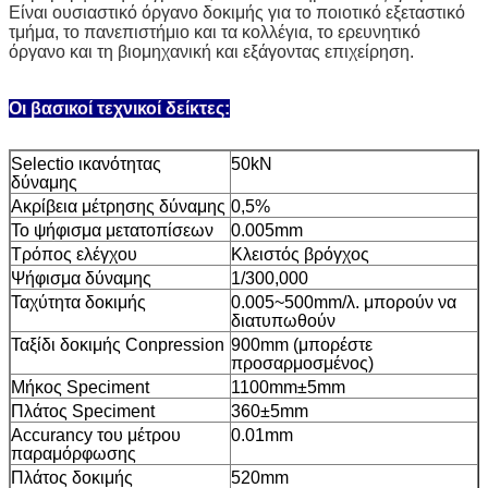
Είναι ουσιαστικό όργανο δοκιμής για το ποιοτικό εξεταστικό
τμήμα, το πανεπιστήμιο και τα κολλέγια, το ερευνητικό
όργανο και τη βιομηχανική και εξάγοντας επιχείρηση.
Οι βασικοί τεχνικοί δείκτες:
Selectio ικανότητας
50kN
δύναμης
Ακρίβεια μέτρησης δύναμης
0,5%
Το ψήφισμα μετατοπίσεων
0.005mm
Τρόπος ελέγχου
Κλειστός βρόγχος
Ψήφισμα δύναμης
1/300,000
Ταχύτητα δοκιμής
0.005~500mm/λ. μπορούν να
διατυπωθούν
Ταξίδι δοκιμής Conpression
900mm (μπορέστε
προσαρμοσμένος)
Μήκος Speciment
1100mm±5mm
Πλάτος Speciment
360
±5mm
Accurancy του μέτρου
0.01mm
παραμόρφωσης
Πλάτος δοκιμής
520mm