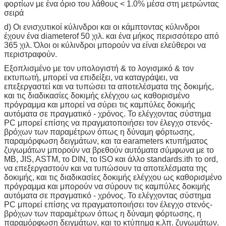
φορτίων με ένα όριο του λάθους < 1.0% μέσα στη μετρώντας
σειρά
d) Οι ενισχυτικοί κύλινδροι και οι κάμπτοντας κύλινδροι
έχουν ένα diameterof 50 χιλ. και ένα μήκος περισσότερο από
365 χιλ. Όλοι οι κύλινδροι μπορούν να είναι ελεύθεροι να
περιστραφούν.
Εξοπλισμένο με τον υπολογιστή & το λογισμικό & τον
εκτυπωτή, μπορεί να επιδείξει, να καταγράψει, να
επεξεργαστεί και να τυπώσει τα αποτελέσματα της δοκιμής,
και τις διαδικασίες δοκιμής ελέγχου ως καθορισμένο
πρόγραμμα και μπορεί να σύρει τις καμπύλες δοκιμής
αυτόματα σε πραγματικό - χρόνος. Το ελέγχοντας σύστημα
PC μπορεί επίσης να πραγματοποιήσει τον έλεγχο στενός-
βρόχων των παραμέτρων όπως η δύναμη φόρτωσης,
παραμόρφωση δειγμάτων, και τα earameters κτυπήματος
ζυγωμάτων μπορούν να βρεθούν αυτόματα σύμφωνα με το
ΜΒ, JIS, ASTM, το DIN, το ISO και άλλο standards.ith το ord,
να επεξεργαστούν και να τυπώσουν τα αποτελέσματα της
δοκιμής, και τις διαδικασίες δοκιμής ελέγχου ως καθορισμένο
πρόγραμμα και μπορούν να σύρουν τις καμπύλες δοκιμής
αυτόματα σε πραγματικό - χρόνος. Το ελέγχοντας σύστημα
PC μπορεί επίσης να πραγματοποιήσει τον έλεγχο στενός-
βρόχων των παραμέτρων όπως η δύναμη φόρτωσης, η
παραμόρφωση δειγμάτων, και το κτύπημα κ.λπ. ζυγωμάτων.