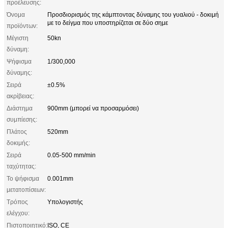
προέλευσης:
Όνομα
Προσδιορισμός της κάμπτοντας δύναμης του γυαλιού - δοκιμή
με το δείγμα που υποστηρίζεται σε δύο σημε
προϊόντων:
Μέγιστη
50kn
δύναμη:
Ψήφισμα
1/300,000
δύναμης:
Σειρά
±0.5%
ακρίβειας:
Διάστημα
900mm (μπορεί να προσαρμόσει)
συμπίεσης:
Πλάτος
520mm
δοκιμής:
Σειρά
0.05-500 mm/min
ταχύτητας:
Το ψήφισμα
0.001mm
μετατοπίσεων:
Τρόπος
Υπολογιστής
ελέγχου:
Πιστοποιητικό:
ISO, CE