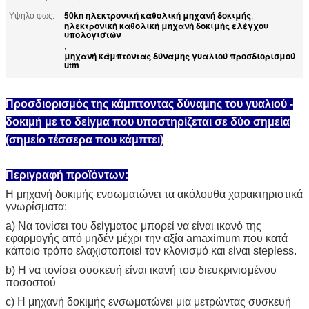
50kn ηλεκτρονική καθολική μηχανή δοκιμής
Υψηλό φως:
,
ηλεκτρονική καθολική μηχανή δοκιμής ελέγχου
υπολογιστών
,
μηχανή κάμπτοντας δύναμης γυαλιού προσδιορισμού
utm
Προσδιορισμός της κάμπτοντας δύναμης του γυαλιού -
δοκιμή με το δείγμα που υποστηρίζεται σε δύο σημεία
(σημείο τέσσερα που κάμπτει)
Περιγραφή προϊόντων:
Η μηχανή δοκιμής ενσωματώνει τα ακόλουθα χαρακτηριστικά
γνωρίσματα:
a) Να τονίσει του δείγματος μπορεί να είναι ικανό της
εφαρμογής από μηδέν μέχρι την αξία amaximum που κατά
κάποιο τρόπο ελαχιστοποιεί τον κλονισμό και είναι stepless.
b) Η να τονίσει συσκευή είναι ικανή του διευκρινισμένου
ποσοστού
c) Η μηχανή δοκιμής ενσωματώνει μια μετρώντας συσκευή