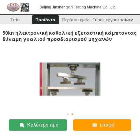
Beijing Jinshengxin Testing Machine Co., Ltd.
Σπίτι
Προϊόντα
Περίπου εμείς
Γύρος εργοστασίων
>>
50kn ηλεκτρονική καθολική εξεταστική κάμπτοντας
δύναμη γυαλιού προσδιορισμού μηχανών
Καλύτερη τιμή
επαφή