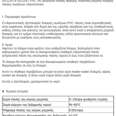
ISO13479 ISO1167 PVC PE σωλήνων πίεσης έκρηξης πλαστική μηχανή δοκιμής
πίεσης σωλήνων υδροστατική
Ⅰ. Περιγραφή προϊόντων:
Ο υδροστατικός εξοπλισμός δοκιμής σωλήνων PVC πίεσης είναι συμπαθητικός
στην εμφάνιση, smiple στη δομή και της υψηλής ακρίβειας και της σταθερότητας
καθώς επίσης και εύκολος να λειτουργήσει, είναι αυτό είναι η απαραίτητη μηχανή
δοκιμής για το τμήμα ποιοτικής επιθεώρησης ειδών ερευνητικών κέντρων και
διοχετεύει με σωλήνες τους κατασκευαστές.
Ⅱ. Αρχή
Αφότου το δείγμα είναι κράτος που ρυθμίζεται δείγμα, διατηρήστε έναν
καθορισμένο χρόνο διά τη διευκρινισμένη σταθερή υδροστατική πίεση
(υδραυλική πίεση της εσωτερικής πίεσης νερού) ή έως ότου βλάπτεται το.
Το δείγμα θα διατηρηθεί σε ένα διευκρινισμένο σταθερό περιβάλλον
θερμοκρασίας σε όλη τη δοκιμή.
Αυτό το σταθερό περιβάλλον μπορεί να είναι νερό (water-water δοκιμή), αέρας
(water-air δοκιμή), ή άλλο υγρό (νερό-άλλη υγρή δοκιμή).
Αυτός ο εξοπλισμός χρησιμοποιεί το νερό.
Ⅲ. Τεχνικά στοιχεία:
Σειρά πίεσης της κύριας μηχανής
0~10mpa (ρυθμίστε τυχαία)
Σειρά ελέγχου της δεξαμενής νερού
Rt~95℃
Ψήφισμα πίεσης της κύριας μηχανής
0.001mpa
Ακρίβεια ελέγχου θερμοκρασίας της δεξαμενής
±0.5℃