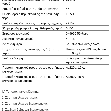
νερού
Σταθερή σειρά πίεσης της κύριας μηχανής
<>
Ομοιομορφία θερμοκρασίας της δεξαμενής
±0.5℃
νερού
Σταθερή ακρίβεια πίεσης της κύριας μηχανής
≤±1%
Ψήφισμα θερμοκρασίας της δεξαμενής νερού
0.1℃
Σειρά συγχρονισμού
0~9999.59 ώρες
Ακρίβεια συγχρονισμού
≤0.1%
Δεξαμενή νερού
Το υλικό είναι ανοξείδωτο
Πάχος στρώματος μόνωσης της δεξαμενής
Παχύτερος από 83mm, thinner
νερού
από 95 χιλ.
Σταθμοί δοκιμής
50 δρόμοι το πολύ-πολύ για
την ενιαία μηχανή
Παροχή ηλεκτρικού ρεύματος του συστήματος
Ac220v, 1.5kw
ελέγχου πίεσης
Παροχή ηλεκτρικού ρεύματος του συστήματος
Ac380v, 18kw
ελέγχου θερμοκρασίας
Ⅳ. Τυποποιημένο εξάρτημα
1. Σύστημα ελέγχου πίεσης
2. Σύστημα ελέγχου θερμοκρασίας
3. Σταθερή δεξαμενή θερμοκρασίας