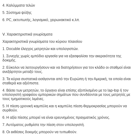
4. Καλύμματα τελών
5. Σύστημα ψύξης
6. PC, εκτυπωτής, λογισμικό, χειρωνακτικό κ.λπ.
Ⅴ. Χαρακτηριστικά γνωρίσματα
Χαρακτηριστικά γνωρίσματα του κύριου πλαισίου
1. Docuble έλεγχος μετρητών και υπολογιστών.
1. Συνεχής χωρίς εμπόδιο εργασία για να εξασφαλίσει την ακεραιότητα της
δοκιμής.
2. Εύκολοι να λειτουργήσουν και να διατηρήσουν για τον κλάδο οι σταθμοί είναι
ανεξάρτητοι μεταξύ τους.
3. Τα κύρια συστατικά εισάγονται από την Ευρώπη ή την Αμερική, τα οποία είναι
σταθερά και αξιόπιστα.
4. Βάσει των μετρητών, το όργανο είναι επίσης εξοπλισμένο με το lap-top ή τον
υπολογιστή γραφείου εμπορικών σημάτων που συνδέονται με τους μετρητές με
τους τμηματικούς λιμένες.
5. Η πίεση-χρονική καμπύλη και η καμπύλη πίεση-θερμοκρασίας μπορούν να
συρθούν.
6. Η αξία πίεσης μπορεί να είναι ερευνημένος πραγματικός χρόνος.
7. Αυτόματος ρυθμίστε την πίεση στον υπολογιστή.
8. Οι εκθέσεις δοκιμής μπορούν να τυπωθούν.