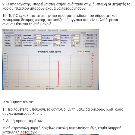
9. Ο υπολογιστής μπορεί να σταματήσει ανά πάσα στιγμή, επειδή οι μετρητές του
κύριου πλαισίου μπορούν ακόμα να λειτουργήσουν.
10. Το PC εγκαθίσταται με την πιό πρόσφατη έκδοση του υδροστατικού
λογισμικού δοκιμής πίεσης στα κινέζικα ή αγγλικά που είναι ελεύθερο να
αναβαθμίσει για τη ζωή μακριά.
Καλύμματα τελών:
1. Περιλάβετε το μπουλόνι, το δαχτυλίδι Ο, τη βαλβίδα διεξόδων κ.λπ. όλος
συγκεντρωμένος πλήρης.
2. Δομή προσαρτημάτων:
Μισή στρογγυλή μορφή δοχείων, εύκολη τακτοποίηση έξω, καμία διαρροή,
κατάλληλη λειτουργία.