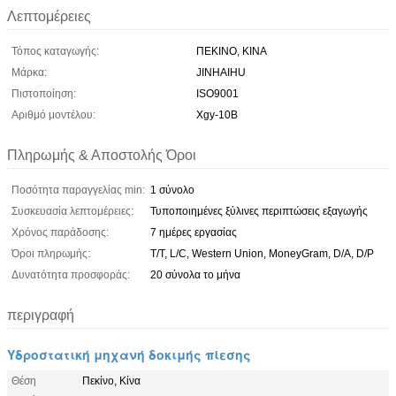
Λεπτομέρειες
Τόπος καταγωγής:
ΠΕΚΙΝΟ, ΚΙΝΑ
Μάρκα:
JINHAIHU
Πιστοποίηση:
ISO9001
Αριθμό μοντέλου:
Xgy-10B
Πληρωμής & Αποστολής Όροι
Ποσότητα παραγγελίας min:
1 σύνολο
Συσκευασία λεπτομέρειες:
Τυποποιημένες ξύλινες περιπτώσεις εξαγωγής
Χρόνος παράδοσης:
7 ημέρες εργασίας
Όροι πληρωμής:
T/T, L/C, Western Union, MoneyGram, D/A, D/P
Δυνατότητα προσφοράς:
20 σύνολα το μήνα
περιγραφή
Υδροστατική μηχανή δοκιμής πίεσης
Θέση
Πεκίνο, Κίνα