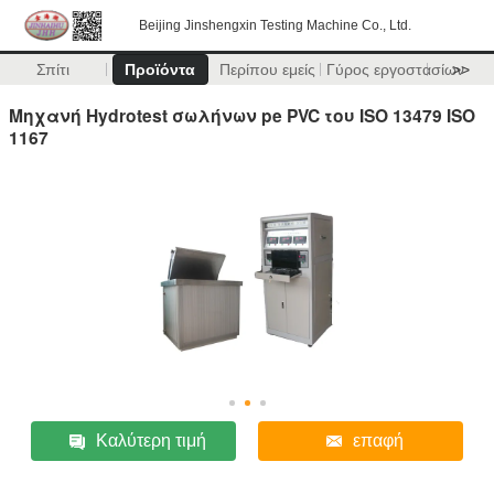
Beijing Jinshengxin Testing Machine Co., Ltd.
Σπίτι
Προϊόντα
Περίπου εμείς
Γύρος εργοστασίων
>>
Μηχανή Hydrotest σωλήνων pe PVC του ISO 13479 ISO
1167
Καλύτερη τιμή
επαφή