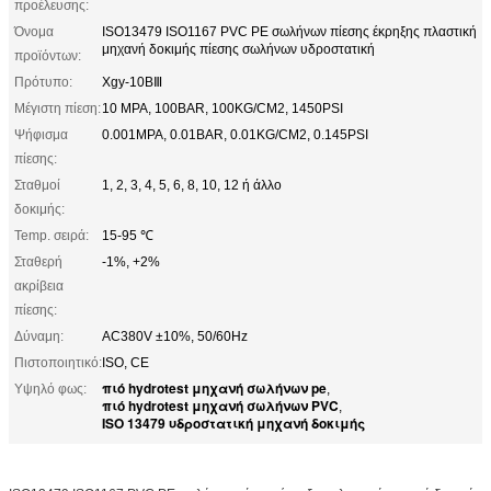
προέλευσης:
Όνομα
ISO13479 ISO1167 PVC PE σωλήνων πίεσης έκρηξης πλαστική
μηχανή δοκιμής πίεσης σωλήνων υδροστατική
προϊόντων:
Πρότυπο:
Xgy-10BⅢ
Μέγιστη πίεση:
10 MPA, 100BAR, 100KG/CM2, 1450PSI
Ψήφισμα
0.001MPA, 0.01BAR, 0.01KG/CM2, 0.145PSI
πίεσης:
Σταθμοί
1, 2, 3, 4, 5, 6, 8, 10, 12 ή άλλο
δοκιμής:
Temp. σειρά:
15-95 ℃
Σταθερή
-1%, +2%
ακρίβεια
πίεσης:
Δύναμη:
AC380V ±10%, 50/60Hz
Πιστοποιητικό:
ISO, CE
πιό hydrotest μηχανή σωλήνων pe
Υψηλό φως:
,
πιό hydrotest μηχανή σωλήνων PVC
,
ISO 13479 υδροστατική μηχανή δοκιμής