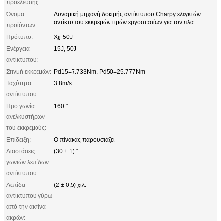
προέλευσης:
Όνομα
Δυναμική μηχανή δοκιμής αντίκτυπου Charpy ελεγκτών
αντίκτυπου εκκρεμών τιμών εργοστασίων για τον πλα
προϊόντων:
Πρότυπο:
Xjj-50J
Ενέργεια
15J, 50J
αντίκτυπου:
Στιγμή εκκρεμών:
Pd15=7.733Nm, Pd50=25.777Nm
Ταχύτητα
3.8m/s
αντίκτυπου:
Προ γωνία
160 °
ανελκυστήρων
του εκκρεμούς:
Επίδειξη:
Ο πίνακας παρουσιάζει
Διαστάσεις
(30 ± 1) °
γωνιών λεπίδων
αντίκτυπου:
Λεπίδα
(2 ± 0,5) χιλ.
αντίκτυπου γύρω
από την ακτίνα
ακρών: