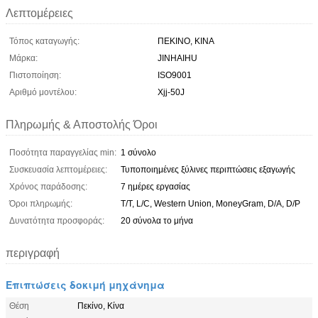
Λεπτομέρειες
Τόπος καταγωγής:
ΠΕΚΙΝΟ, ΚΙΝΑ
Μάρκα:
JINHAIHU
Πιστοποίηση:
ISO9001
Αριθμό μοντέλου:
Xjj-50J
Πληρωμής & Αποστολής Όροι
Ποσότητα παραγγελίας min:
1 σύνολο
Συσκευασία λεπτομέρειες:
Τυποποιημένες ξύλινες περιπτώσεις εξαγωγής
Χρόνος παράδοσης:
7 ημέρες εργασίας
Όροι πληρωμής:
T/T, L/C, Western Union, MoneyGram, D/A, D/P
Δυνατότητα προσφοράς:
20 σύνολα το μήνα
περιγραφή
Επιπτώσεις δοκιμή μηχάνημα
Θέση
Πεκίνο, Κίνα