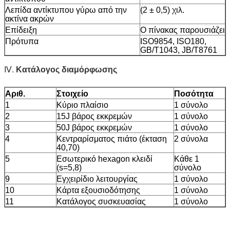
Λεπίδα αντίκτυπου γύρω από την
(2 ± 0,5) χιλ.
ακτίνα ακρών
Επίδειξη
Ο πίνακας παρουσιάζει
Πρότυπα
ISO9854, ISO180,
GB/T1043, JB/T8761
Ⅳ.
Κατάλογος διαμόρφωσης
Αριθ.
Στοιχείο
Ποσότητα
1
Κύριο πλαίσιο
1 σύνολο
2
15J βάρος εκκρεμών
1 σύνολο
3
50J βάρος εκκρεμών
1 σύνολο
4
Κεντραρίσματος πιάτο (έκταση
2 σύνολα
40,70)
5
Εσωτερικό hexagon κλειδί
Κάθε 1
(s=5,8)
σύνολο
9
Εγχειρίδιο λειτουργίας
1 σύνολο
10
Κάρτα εξουσιοδότησης
1 σύνολο
11
Κατάλογος συσκευασίας
1 σύνολο