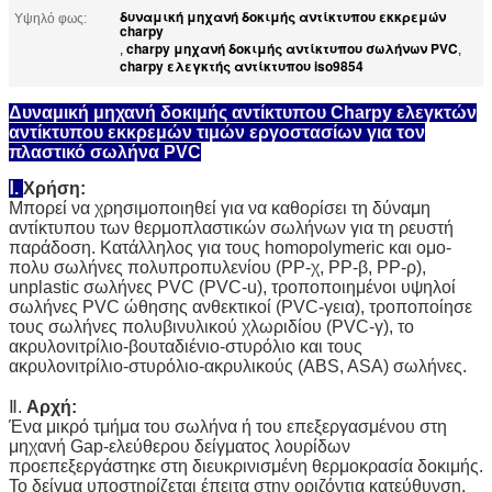
δυναμική μηχανή δοκιμής αντίκτυπου εκκρεμών
Υψηλό φως:
charpy
charpy μηχανή δοκιμής αντίκτυπου σωλήνων PVC
,
,
charpy ελεγκτής αντίκτυπου iso9854
Δυναμική μηχανή δοκιμής αντίκτυπου Charpy ελεγκτών
αντίκτυπου εκκρεμών τιμών εργοστασίων για τον
πλαστικό σωλήνα PVC
Ⅰ.
Χρήση:
Μπορεί να χρησιμοποιηθεί για να καθορίσει τη δύναμη
αντίκτυπου των θερμοπλαστικών σωλήνων για τη ρευστή
παράδοση. Κατάλληλος για τους homopolymeric και ομο-
πολυ σωλήνες πολυπροπυλενίου (PP-χ, PP-β, PP-ρ),
unplastic σωλήνες PVC (PVC-u), τροποποιημένοι υψηλοί
σωλήνες PVC ώθησης ανθεκτικοί (PVC-γεια), τροποποίησε
τους σωλήνες πολυβινυλικού χλωριδίου (PVC-γ), το
ακρυλονιτρίλιο-βουταδιένιο-στυρόλιο και τους
ακρυλονιτρίλιο-στυρόλιο-ακρυλικούς (ABS, ASA) σωλήνες.
Ⅱ.
Αρχή:
Ένα μικρό τμήμα του σωλήνα ή του επεξεργασμένου στη
μηχανή Gap-ελεύθερου δείγματος λουρίδων
προεπεξεργάστηκε στη διευκρινισμένη θερμοκρασία δοκιμής.
Το δείγμα υποστηρίζεται έπειτα στην οριζόντια κατεύθυνση,