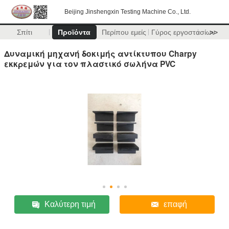
Beijing Jinshengxin Testing Machine Co., Ltd.
Σπίτι
Προϊόντα
Περίπου εμείς
Γύρος εργοστασίων
>>
Δυναμική μηχανή δοκιμής αντίκτυπου Charpy
εκκρεμών για τον πλαστικό σωλήνα PVC
Καλύτερη τιμή
επαφή