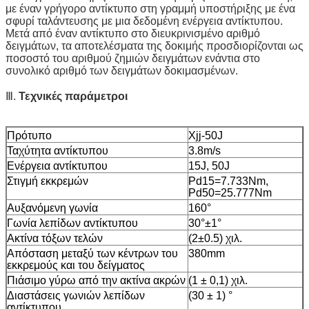
με έναν γρήγορο αντίκτυπο στη γραμμή υποστήριξης με ένα
σφυρί ταλάντευσης με μια δεδομένη ενέργεια αντίκτυπου.
Μετά από έναν αντίκτυπο στο διευκρινισμένο αριθμό
δειγμάτων, τα αποτελέσματα της δοκιμής προσδιορίζονται ως
ποσοστό του αριθμού ζημιών δειγμάτων ενάντια στο
συνολικό αριθμό των δειγμάτων δοκιμασμένων.
Ⅲ.
Τεχνικές παράμετροι
Πρότυπο
Xjj-50J
Ταχύτητα αντίκτυπου
3.8m/s
Ενέργεια αντίκτυπου
15J, 50J
Στιγμή εκκρεμών
Pd15=7.733Nm,
Pd50=25.777Nm
Αυξανόμενη γωνία
160°
Γωνία λεπίδων αντίκτυπου
30°±1°
Ακτίνα τόξων τελών
(2±0.5) χιλ.
Απόσταση μεταξύ των κέντρων του
380mm
εκκρεμούς και του δείγματος
Πιάσιμο γύρω από την ακτίνα ακρών
(1 ± 0,1) χιλ.
Διαστάσεις γωνιών λεπίδων
(30 ± 1) °
αντίκτυπου