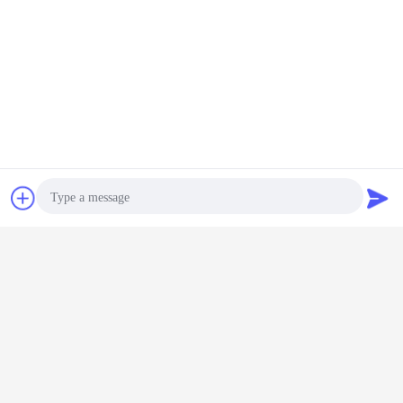
συζήτηση
Ζητήστε ένα
απόσπασμα
Photo
Video Call
Audio Call
Εκκρεμές επιπτώσεις tester
Ετικέττες:
,
charpy εξοπλισμός δοκιμής αντίκτυπου
,