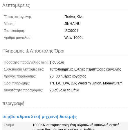
Λεπτομέρειες
Τόπος καταγωγής:
Πεκίνο, Κίνα
Μάρκα:
JINHAIHU
Πιστοποίηση:
ISO9001
Αριθμό μοντέλου:
Waw-1000L
Πληρωμής & Αποστολής Όροι
Ποσότητα παραγγελίας min:
1 σύνολο
Συσκευασία λεπτομέρειες:
Τυποποιημένες ξύλινες περιπτώσεις εξαγωγής
Χρόνος παράδοσης:
20~30 ημέρες εργασίας
Όροι πληρωμής:
T/T, L/C, D/A, D/P, Western Union, MoneyGram
Δυνατότητα προσφοράς:
20 σύνολα το μήνα
περιγραφή
σερβο υδραυλική μηχανή δοκιμής
Όνομα
1000KN αυτοματοποιημένη υδραυλική καθολική εκτατή
μηχανή δοκιμής για το σκέλος καλωδίων