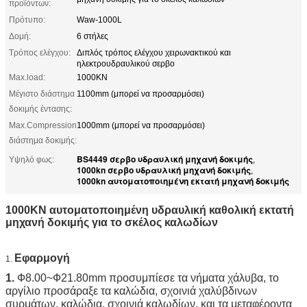
προϊόντων:
Πρότυπο:
Waw-1000L
Δομή:
6 στήλες
Τρόπος ελέγχου:
Διπλός τρόπος ελέγχου χειρωνακτικού και
ηλεκτρουδραυλικού σερβο
Max.load:
1000KN
Μέγιστο διάστημα
1100mm (μπορεί να προσαρμόσει)
δοκιμής έντασης:
Max.Compression
1000mm (μπορεί να προσαρμόσει)
διάστημα δοκιμής:
BS4449 σερβο υδραυλική μηχανή δοκιμής
Υψηλό φως:
,
1000kn σερβο υδραυλική μηχανή δοκιμής
,
1000kn αυτοματοποιημένη εκτατή μηχανή δοκιμής
1000KN αυτοματοποιημένη υδραυλική καθολική εκτατή
μηχανή δοκιμής για το σκέλος καλωδίων
Εφαρμογή
1.
1. 
Ф8.00~Ф21.80mm προσυμπίεσε τα νήματα χάλυβα, το 
αργίλιο προσάραξε τα καλώδια, σχοινιά χαλύβδινων 
συρμάτων, καλώδια, σχοινιά καλωδίων, και τα μεταφέροντα 