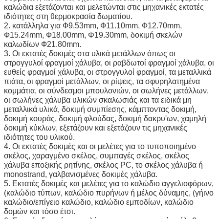
καλώδια εξετάζονται και μελετώνται στις μηχανικές εκτατές 
ιδιότητες στη θερμοκρασία δωματίου.
2. κατάλληλα για Ф9.53mm, Ф11.10mm, Ф12.70mm, 
Ф15.24mm, Ф18.00mm, Φ19.30mm, δοκιμή σκελών 
καλωδίων Ф21.80mm.
3. Οι εκτατές δοκιμές στα υλικά μετάλλων όπως οι 
στρογγυλοί φραγμοί χάλυβα, οι ραβδωτοί φραγμοί χάλυβα, οι 
ευθείς φραγμοί χάλυβα, οι στρογγυλοί φραγμοί, τα μεταλλικά 
πιάτα, οι φραγμοί μετάλλων, οι ρίψεις, τα σφυρηλατημένα 
κομμάτια, οι σύνδεσμοι μπουλονιών, οι σωλήνες μετάλλων, 
οι σωλήνες χάλυβα υλικών σκαλωσιάς και τα ειδικά μη 
μεταλλικά υλικά, δοκιμή συμπίεσης, κάμπτοντας δοκιμή, 
δοκιμή κουράς, δοκιμή φλούδας, δοκιμή δακρυ'ων, χαμηλή 
δοκιμή κύκλων, εξετάζουν και εξετάζουν τις μηχανικές 
ιδιότητες του υλικού.
4. Οι εκτατές δοκιμές και οι μελέτες για το τυποποιημένο 
σκέλος, χαραγμένο σκέλος, συμπαγές σκέλος, σκέλος 
χάλυβα εποξικής ρητίνης, σκέλος PC, το σκέλος χάλυβα ή 
monostrand, γαλβανισμένες δοκιμές χάλυβα.
5. Εκτατές δοκιμές και μελέτες για το καλώδιο αγγελιοφόρων, 
(καλώδιο τύπων, καλώδιο πυρήνων ή μέλος δύναμης, (γήινο 
καλώδιο/επίγειο καλώδιο, καλώδιο εμποδίων, καλώδιο 
δομών και τόσο έτσι.