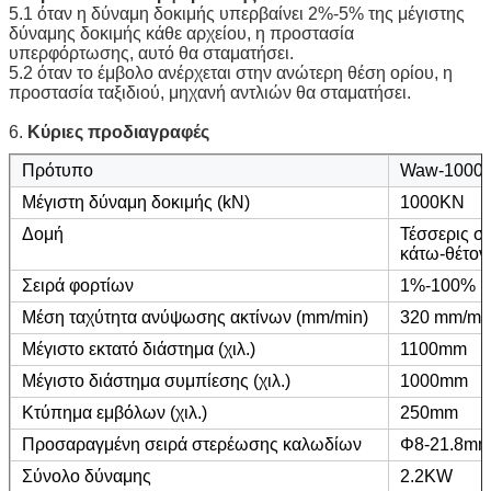
5.1 όταν η δύναμη δοκιμής υπερβαίνει 2%-5% της μέγιστης
δύναμης δοκιμής κάθε αρχείου, η προστασία
υπερφόρτωσης, αυτό θα σταματήσει.
5.2 όταν το έμβολο ανέρχεται στην ανώτερη θέση ορίου, η
προστασία ταξιδιού, μηχανή αντλιών θα σταματήσει.
6.
Κύριες προδιαγραφές
Πρότυπο
Waw-1000
Μέγιστη δύναμη δοκιμής (kN)
1000KN
Δομή
Τέσσερις σ
κάτω-θέτον
Σειρά φορτίων
1%-100%
Μέση ταχύτητα ανύψωσης ακτίνων (mm/min)
320 mm/mi
Μέγιστο εκτατό διάστημα (χιλ.)
1100mm
Μέγιστο διάστημα συμπίεσης (χιλ.)
1000mm
Κτύπημα εμβόλων (χιλ.)
250mm
Προσαραγμένη σειρά στερέωσης καλωδίων
Φ8-21.8m
Σύνολο δύναμης
2.2KW