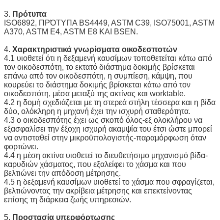
3.
Πρότυπα
ISO6892, ΠΡΌΤΥΠΑ BS4449, ASTM C39, ISO75001, ASTM
A370, ASTM E4, ASTM E8 ΚΑΙ BSEN.
4.
Χαρακτηριστικά γνωρίσματα οικοδεσποτών
4.1 υιοθετεί ότι η δεξαμενή καυσίμων τοποθετείται κάτω από
τον οικοδεσπότη, το εκτατό διάστημα δοκιμής βρίσκεται
επάνω από τον οικοδεσπότη, η συμπίεση, κάμψη, που
κουρεύει το διάστημα δοκιμής βρίσκεται κάτω από τον
οικοδεσπότη, μέσα μεταξύ της ακτίνας και worktable.
4.2 η δομή σχεδιάζεται με τη στερεά στήλη τέσσερα και η βίδα
δύο, ολόκληρη η μηχανή έχει την ισχυρή σταθερότητα.
4.3 ο οικοδεσπότης έχει ως σκοπό όλος-εξ ολοκλήρου να
εξασφαλίσει την έξοχη ισχυρή ακαμψία του έτσι ώστε μπορεί
να αντισταθεί στην μικροϋπολογιστής-παραμόρφωση όταν
φορτώνει.
4.4 η μέση ακτίνα υιοθετεί το διευθετήσιμο μηχανισμό βίδα-
καρυδιών χάσματος, που εξαλείφει το χάσμα και που
βελτιώνει την απόδοση μέτρησης.
4.5 η δεξαμενή καυσίμων υιοθετεί το χάσμα που σφραγίζεται,
βελτιώνοντας την ακρίβεια μέτρησης και επεκτείνοντας
επίσης τη διάρκεια ζωής υπηρεσιών.
5.
Προστασία υπερφόρτωσης