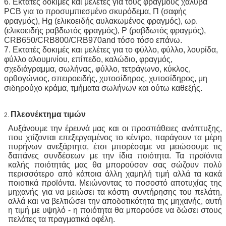
6. Εκτατές δοκιμές και μελέτες για τους φραγμούς χάλυβα 
PCB για το προσυμπιεσμένο σκυρόδεμα, Π (σαφής 
φραγμός), Hg (ελικοειδής αυλακωμένος φραγμός), ωρ. 
(ελικοειδής ραβδωτός φραγμός), Ρ (ραβδωτός φραγμός), 
CRB650/CRB800/CRB970and τόσο τόσο επάνω.
7. Εκτατές δοκιμές και μελέτες για το φύλλο, φύλλο, λουρίδα, 
φύλλο αλουμινίου, επίπεδο, καλώδιο, φραγμός, 
σχεδιάγραμμα, σωλήνας, φύλλο, τετράγωνο, κύκλος, 
ορθογώνιος, σπειροειδής, χυτοσίδηρος, χυτοσίδηρος, μη 
σιδηρούχο κράμα, τμήματα σωλήνων και ούτω καθεξής.
Πλεονέκτημα τιμών
2.
Αυξάνουμε την έρευνά μας και οι προσπάθειες ανάπτυξης,
που χτίζονται επεξεργαμένος το κέντρο, παράγουν τα μέρη
πυρήνων ανεξάρτητα, έτσι μπορέσαμε να μειώσουμε τις
δαπάνες συνδέσεων με την ίδια ποιότητα. Τα προϊόντα
καλής ποιότητάς μας θα μπορούσαν σας σώζουν πολύ
περισσότερο από κάποια άλλη χαμηλή τιμή αλλά τα κακά
ποιοτικά προϊόντα. Μειώνοντας το ποσοστό αποτυχίας της
μηχανής για να μειώσει τα κόστη συντήρησης του πελάτη,
αλλά και να βελτιώσει την αποδοτικότητα της μηχανής, αυτή
η τιμή με υψηλό - η ποιότητα θα μπορούσε να δώσει στους
πελάτες τα πραγματικά οφέλη.