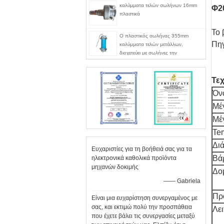
καλύμματα τελών σωλήνων 16mm
Φ2
πλαστικά
Το 
Ο πλαστικός σωλήνας 355mm
Πηγ
καλύμματα τελών μετάλλων,
διοχετεύει με σωλήνες την
υδροστατική ΚΑΠ τελών εξεταστικού
εξοπλισμού
Τε
Όν
Μέ
Μέ
Te
Δι
Ευχαριστίες για τη βοήθειά σας για τα
Βά
ηλεκτρονικά καθολικά προϊόντα
μηχανών δοκιμής
Δο
—— Gabriela
Πρ
Είναι μια ευχαρίστηση συνεργαμένος με
σας, και εκτιμώ πολύ την προσπάθεια
Λει
που έχετε βάλει τις συνεργασίες μεταξύ