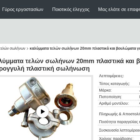
Γύρος εργοστασίων
Ποιοτικός έλεγχος
Μας ελάτε σε επαφ
 τελών σωλήνων
καλύμματα τελών σωλήνων 20mm πλαστικά και βουλώματα γ
λύμματα τελών σωλήνων 20mm πλαστικά και β
ρογγυλή πλαστική σωλήνωση
Λεπτομέρειες:
Τόπος καταγωγής:
Μάρκα:
Πιστοποίηση:
Αριθμό μοντέλου:
Πληρωμής & Αποστολή
Ποσότητα παραγγελίας 
Συσκευασία λεπτομέρειε
Χρόνος παράδοσης: