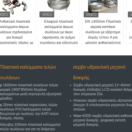
Ανθεκτικά πλαστικά
Ελαφριά πλαστικά
DN 1400mm Πλαστικά
καλύμματα άκρων
καλύμματα άκρων
ακραία καπάκια
ωλήνων σχεδιασμένα
σωλήνων με άκρο
σωλήνων με εξάρτημα
για δοκιμή
σφράγισης σε σχήμα
δομής τύπου A για
υ
ροστατικής πίεσης με
τυμπάνου και οδοντωτή
μέγιστη ανθεκτικότητα
στεγανοποίηση
επιφάνεια επαφής για
και αντοχή σε εξαιρετικά
δακτυλίου O για
ενισχυμένη δύναμη
υψηλή πίεση
αστικούς σωλήνες 25
σύσφιξης
mm
Πλαστικά καλύμματα τελών
σερβο υδραυλική μηχανή
σωλήνων
δοκιμής
φ 1600mm πλαστική σωλήνων τελών
Σερβο υδραυλική μηχανή 13~40mm
μορφή 1900*950mm δοχείων
δοκιμής επίδειξης LCD κυκλικό δείγ
καλυμμάτων μισή στρογγυλή εξωτερικό
που στερεώνει Dia
μέγεθος
Ηλεκτρο σερβο υδραυλικός εξεταστι
φ 20mm πλαστικά περατώσεις τελών
έλεγχος 6 υπολογιστών μηχανών δο
σωλήνων PVC/καλύμματα τελών
στηλών
διοχετεύει με σωλήνες την ΚΑΠ τελών
Waw-600D σερβο υδραυλική καθολι
δοκιμής πίεσης
μηχανή δοκιμής, ψηφιακή εκτατή
Χάλυβας 630mm πλαστικά καλύμματα
μηχανή δοκιμής
τελών σωλήνων για για τη διάμετρο