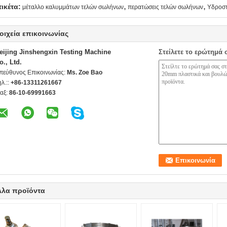
,
,
τικέτα:
μέταλλο καλυμμάτων τελών σωλήνων
περατώσεις τελών σωλήνων
Υδροστ
οιχεία επικοινωνίας
eijing Jinshengxin Testing Machine
Στείλετε το ερώτημά 
o., Ltd.
πεύθυνος Επικοινωνίας:
Ms. Zoe Bao
ηλ.::
+86-13311261667
αξ:
86-10-69991663
λλα προϊόντα