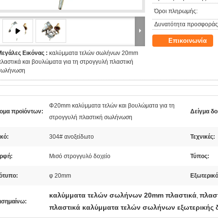
Όροι πληρωμής:
Δυνατότητα προσφοράς
Επικοινωνία
Μεγάλες Εικόνας :
καλύμματα τελών σωλήνων 20mm
λαστικά και βουλώματα για τη στρογγυλή πλαστική
σωλήνωση
Φ20mm καλύμματα τελών και βουλώματα για τη
ομα προϊόντων:
Δείγμα δο
στρογγυλή πλαστική σωλήνωση
κό:
304# ανοξείδωτο
Τεχνικές:
ρφή:
Μισό στρογγυλό δοχείο
Τύπος:
ότυπο:
φ 20mm
Εξωτερικό
καλύμματα τελών σωλήνων 20mm πλαστικά
πλασ
,
ισημαίνω:
πλαστικά καλύμματα τελών σωλήνων εξωτερικής 