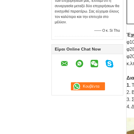
των επιχειρήσεών μας. Ελπίζω ότι η
συνεργασία μεταξύ δύο επιχειρήσεων θα
ενισχυθεί περαιτέρω. Σας εύχομαι όλους
τον καλύτερο και την επιτυχία στο
μέλλον.
—— Ο κ. Si Thu
Έχ
φ10
Είμαι Online Chat Now
φ28
φ20
κ.λ
Δι
1.
Τ
2. 
3. 
4. 