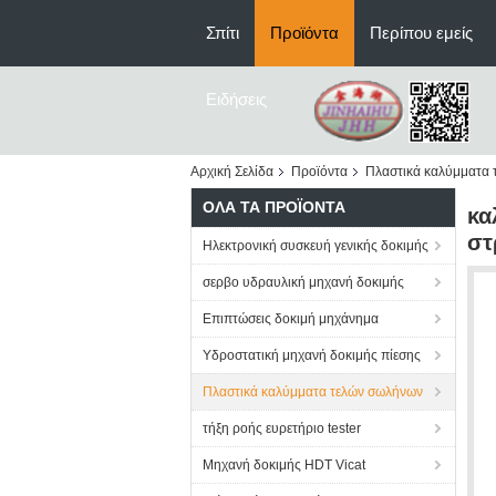
Σπίτι
Προϊόντα
Περίπου εμείς
Ειδήσεις
Αρχική Σελίδα
Προϊόντα
Πλαστικά καλύμματα
ΌΛΑ ΤΑ ΠΡΟΪΌΝΤΑ
κα
στ
Ηλεκτρονική συσκευή γενικής δοκιμής
σερβο υδραυλική μηχανή δοκιμής
Επιπτώσεις δοκιμή μηχάνημα
Υδροστατική μηχανή δοκιμής πίεσης
Πλαστικά καλύμματα τελών σωλήνων
τήξη ροής ευρετήριο tester
Μηχανή δοκιμής HDT Vicat