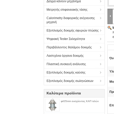
Δείγμα κάνουν μηχάνημα
Μετρητής επιφανειακής τάσης
Calorimetry διαφορικής ανίχνευσης
μηχανή
Εξοπλισμός δοκιμής σφυριών πτώσης
π
Ψηφιακή Tester Σκληρότητα
Περιβάλλοντος θαλάμου δοκιμής
Λαστιχένια όργανα δοκιμής
Όν
Πλαστική συσκευή ανάλυσης
Υλι
Εξοπλισμός δοκιμής καύσης
Εξοπλισμός δοκιμής σωληνώσεων
Μο
Πρ
Καλύτερα προϊόντα
φ435mm ενισχύοντας ΚΑΠ τελών
Επ