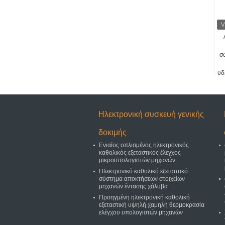
σ
υδ
πλ
Ηλεκτρονική συσκευή γενικής
δοκιμής
Ενιαίος οπλισμένος ηλεκτρονικός
καθολικός εξεταστικός έλεγχος
μικροϋπολογιστών μηχανών
Ηλεκτρονικό καθολικό εξεταστικό
σύστημα αποκτήσεων στοιχείων
μηχανών έντασης χάλυβα
Προηγμένη ηλεκτρονική καθολική
εξεταστική υψηλή χαμηλή θερμοκρασία
ελέγχου υπολογιστών μηχανών