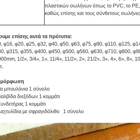
πλαστικών σωλήνων όπως το PVC, το PE, 
καθώς επίσης και τους σύνθετους σωλήνες
ουμε επίσης αυτά τα πρότυπα:
, φ16, φ20, φ25, φ32, φ40, φ50, φ63, φ75, φ90, φ110, φ125, φ1
0, φ315, φ355, φ400, φ450, φ500, φ560, φ630, φ710, φ800, φ9
00mm, 1/2», 3/4», 1», 11/4», 11/2», 2», 21/2», 3», 4», 6», 8», 1
π.
αμόρφωση
α μπουλόνια 1 σύνολο
Βαλβίδα διεξόδων 1 κομμάτι
Συνδετήρας 1 κομμάτι
Δαχτυλίδια με σφραγιδόλιθο 1 σύνολο