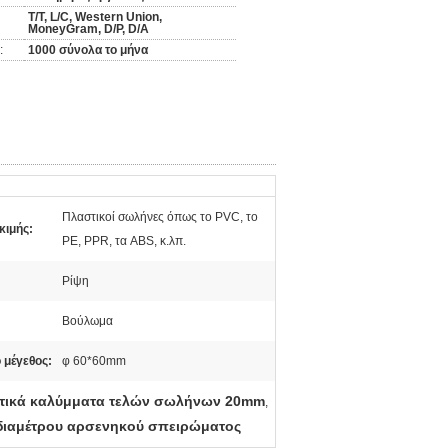
T/T, L/C, Western Union,
MoneyGram, D/P, D/A
:
1000 σύνολα το μήνα
Πλαστικοί σωλήνες όπως το PVC, το
κιμής:
PE, PPR, τα ABS, κ.λπ.
Ρίψη
Βούλωμα
 μέγεθος:
φ 60*60mm
τικά καλύμματα τελών σωλήνων 20mm
,
διαμέτρου αρσενηκού σπειρώματος