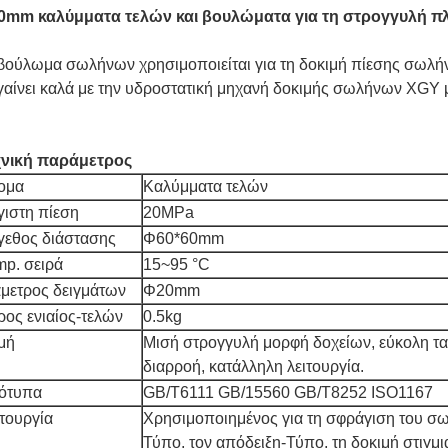
0mm καλύμματα τελών και βουλώματα για τη στρογγυλή 
βούλωμα σωλήνων χρησιμοποιείται για τη δοκιμή πίεσης σωλή
αίνει καλά με την υδροστατική μηχανή δοκιμής σωλήνων XGY 
χνική παράμετρος
ομα
Καλύμματα τελών
γιστη πίεση
20MPa
γεθος διάστασης
Φ60*60mm
mp. σειρά
15~95 °C
άμετρος δειγμάτων
Φ20mm
ρος ενιαίος-τελών
0.5kg
μή
Μισή στρογγυλή μορφή δοχείων, εύκολη τα
διαρροή, κατάλληλη λειτουργία.
ότυπα
GB/T6111 GB/15560 GB/T8252 ISO1167
τουργία
Χρησιμοποιημένος για τη σφράγιση του σω
Τύπο, τον απόδειξη-Τύπο, τη δοκιμή στιγμι