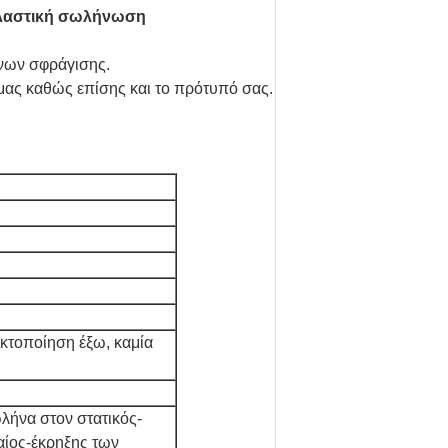
πλαστική σωλήνωση
νων σφράγισης.
μας καθώς επίσης και το πρότυπό σας.
κτοποίηση έξω, καμία
λήνα στον στατικός-
αίος-έκρηξης των