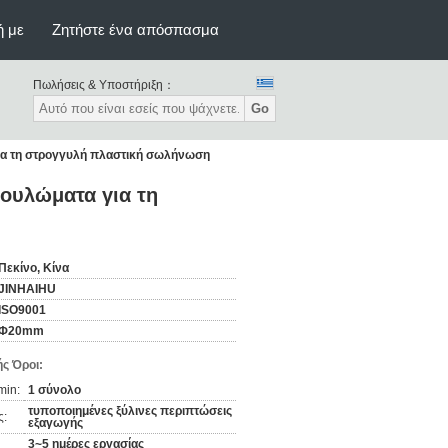
ή με
Ζητήστε ένα απόσπασμα
Πωλήσεις & Υποστήριξη：
Go
ια τη στρογγυλή πλαστική σωλήνωση
ουλώματα για τη
Πεκίνο, Κίνα
JINHAIHU
ISO9001
Φ20mm
ς Όροι:
min:
1 σύνολο
τυποποιημένες ξύλινες περιπτώσεις
ς:
εξαγωγής
3~5 ημέρες εργασίας