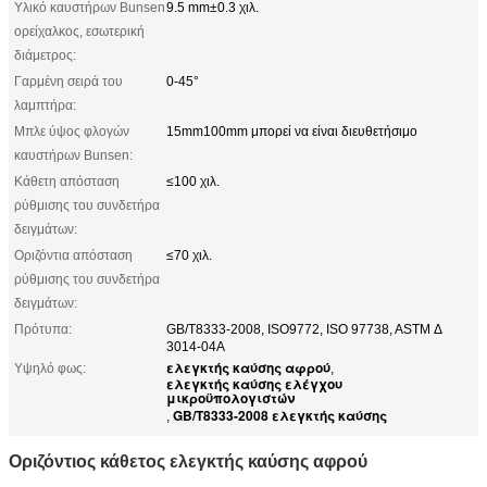
Υλικό καυστήρων Bunsen
9.5 mm±0.3 χιλ.
ορείχαλκος, εσωτερική
διάμετρος:
Γαρμένη σειρά του
0-45°
λαμπτήρα:
Μπλε ύψος φλογών
15mm100mm μπορεί να είναι διευθετήσιμο
καυστήρων Bunsen:
Κάθετη απόσταση
≤100 χιλ.
ρύθμισης του συνδετήρα
δειγμάτων:
Οριζόντια απόσταση
≤70 χιλ.
ρύθμισης του συνδετήρα
δειγμάτων:
Πρότυπα:
GB/T8333-2008, ISO9772, ISO 97738, ASTM Δ
3014-04A
ελεγκτής καύσης αφρού
Υψηλό φως:
,
ελεγκτής καύσης ελέγχου
μικροϋπολογιστών
GB/T8333-2008 ελεγκτής καύσης
,
Οριζόντιος κάθετος ελεγκτής καύσης αφρού