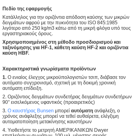
Πεδίο της εφαρμογής
Κατάλληλος για την οριζόντια απόδοση καύσης των μικρών
δειγμάτων αφρού με την πυκνότητα του ISO 845:1985
λιγότερο από 250 kg/m3 κάτω από τη μικρή φλόγα υπό τους
εργαστηριακούς όρους.
Χρησιμοποιημένος στη μέθοδο προσδιορισμού και
ταξινόμησης για HF-1, κάθετη καύση HF-2 και οριζόντια
καύση HBF.
Χαρακτηριστικά γνωρίσματα προϊόντων
1.
Ο ενιαίος έλεγχος μικροϋπολογιστών τσιπ, διάβασε τον
αυτόματο συγχρονισμό, σχετική με τη δοκιμή χρονική
αυτόματη επίδειξη.
2. Οριζόντιος δειγμάτων συνδετήρας δειγμάτων συνδετήρων
90° εισελκόμενος υφαντικός (προαιρετικός)
3.
Ο καυστήρας Bunsen
μπορεί
αυτόματη
ανάφλεξη, ο
χρόνος ανάφλεξης μπορεί να τεθεί αυθαίρετα, ελέγξιμη
αυτοματοποίηση μετακίνησης καυστήρων
4. Υιοθετήστε το μετρητή ΑΜΕΡΙΚΑΝΙΚΩΝ Dwyer
επιπλεόντων σωμάτων, 100 μιλ. μέγιστης σειράς.