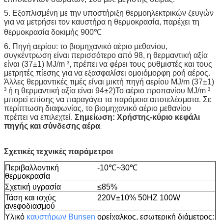
5. Εξοπλισμένη με την υποστήριξη θερμοηλεκτρικών ζευγών
για να μετρήσει τον καυστήρα η θερμοκρασία, παρέχει τη
θερμοκρασία δοκιμής 900℃
6. Πηγή αερίου: το βιομηχανικό αέριο μεθανίου,
συγκέντρωση είναι περισσότερο από 98, η θερμαντική αξία
είναι (37±1) MJ/m ³, πρέπει να φέρει τους ρυθμιστές και τους
μετρητές πίεσης για να εξασφαλίσει ομοιόμορφη ροή αέρος.
Άλλες θερμαντικές τιμές είναι μικτή πηγή αερίου MJ/m (37±1)
³ ή η θερμαντική αξία είναι 94±2)Το αέριο προπανίου MJ/m ³
μπορεί επίσης να παραγάγει τα παρόμοια αποτελέσματα. Σε
περίπτωση διαφωνίας, το βιομηχανικό αέριο μεθανίου
πρέπει να επιλεχτεί.
Σημείωση: Χρήστης-κύριο κεφάλι
πηγής και σύνδεσης αέρα
.
Σχετικές τεχνικές παράμετροι
Περιβαλλοντική
-10℃~30℃
θερμοκρασία
Σχετική υγρασία
≤85%
Τάση και ισχύς
220V±10% 50HZ 100W
ανεφοδιασμού
Υλικό
καυστήρων Bunsen
ορείχαλκος, εσωτερική διάμετρος: