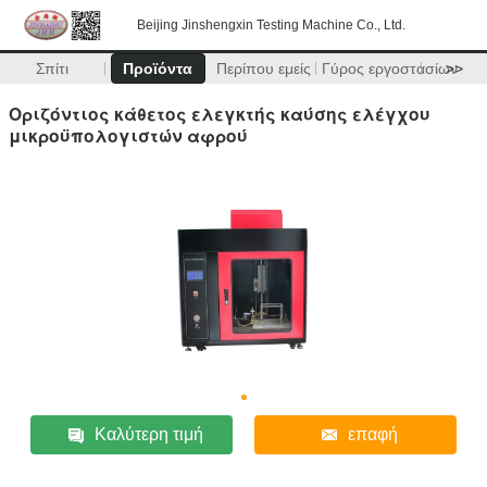
Beijing Jinshengxin Testing Machine Co., Ltd.
Σπίτι
Προϊόντα
Περίπου εμείς
Γύρος εργοστασίων
>>
Οριζόντιος κάθετος ελεγκτής καύσης ελέγχου
μικροϋπολογιστών αφρού
Καλύτερη τιμή
επαφή