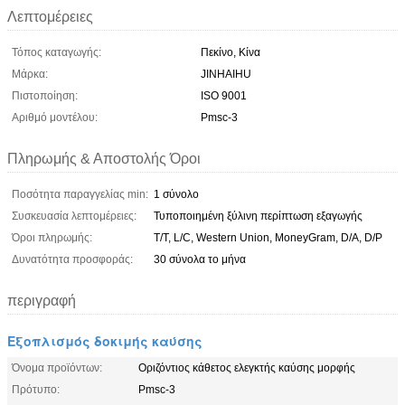
Λεπτομέρειες
Τόπος καταγωγής:
Πεκίνο, Κίνα
Μάρκα:
JINHAIHU
Πιστοποίηση:
ISO 9001
Αριθμό μοντέλου:
Pmsc-3
Πληρωμής & Αποστολής Όροι
Ποσότητα παραγγελίας min:
1 σύνολο
Συσκευασία λεπτομέρειες:
Τυποποιημένη ξύλινη περίπτωση εξαγωγής
Όροι πληρωμής:
T/T, L/C, Western Union, MoneyGram, D/A, D/P
Δυνατότητα προσφοράς:
30 σύνολα το μήνα
περιγραφή
Εξοπλισμός δοκιμής καύσης
Όνομα προϊόντων:
Οριζόντιος κάθετος ελεγκτής καύσης μορφής
Πρότυπο:
Pmsc-3