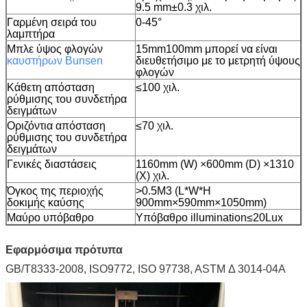
9.5 mm±0.3 χιλ.
Γαρμένη σειρά του
0-45°
λαμπτήρα
Μπλε ύψος φλογών
15mm100mm μπορεί να είναι
καυστήρων Bunsen
διευθετήσιμο με το μετρητή ύψους
φλογών
Κάθετη απόσταση
≤100 χιλ.
ρύθμισης του συνδετήρα
δειγμάτων
Οριζόντια απόσταση
≤70 χιλ.
ρύθμισης του συνδετήρα
δειγμάτων
Γενικές διαστάσεις
1160mm (W) ×600mm (D) ×1310
(Χ) χιλ.
Όγκος της περιοχής
>0.5M3 (L*W*H
δοκιμής καύσης
900mm×590mm×1050mm)
Μαύρο υπόβαθρο
Υπόβαθρο illumination≤20Lux
Εφαρμόσιμα πρότυπα
GB/T8333-2008, ISO9772, ISO 97738, ASTM Δ 3014-04A