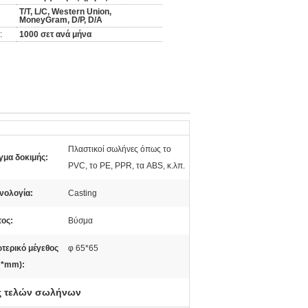
T/T, L/C, Western Union,
MoneyGram, D/P, D/A
:
1000 σετ ανά μήνα
Πλαστικοί σωλήνες όπως το
γμα δοκιμής:
PVC, το PE, PPR, τα ABS, κ.λπ.
νολογία:
Casting
ος:
Βύσμα
τερικό μέγεθος
φ 65*65
*mm):
ς τελών σωλήνων