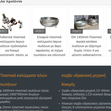
λλα προϊόντα
Ανθεκτικά πλαστικά
Ελαφριά πλαστικά
DN 1400mm Πλαστικά
καλύμματα άκρων
καλύμματα άκρων
ακραία καπάκια
ωλήνων σχεδιασμένα
σωλήνων με άκρο
σωλήνων με εξάρτημα
για δοκιμή
σφράγισης σε σχήμα
δομής τύπου A για
υ
ροστατικής πίεσης με
τυμπάνου και οδοντωτή
μέγιστη ανθεκτικότητα
στεγανοποίηση
επιφάνεια επαφής για
και αντοχή σε εξαιρετικά
δακτυλίου O για
ενισχυμένη δύναμη
υψηλή πίεση
αστικούς σωλήνες 25
σύσφιξης
mm
Πλαστικά καλύμματα τελών
σερβο υδραυλική μηχανή
σωλήνων
δοκιμής
φ 1600mm πλαστική σωλήνων τελών
Σερβο υδραυλική μηχανή 13~40mm
μορφή 1900*950mm δοχείων
δοκιμής επίδειξης LCD κυκλικό δείγ
καλυμμάτων μισή στρογγυλή εξωτερικό
που στερεώνει Dia
μέγεθος
Ηλεκτρο σερβο υδραυλικός εξεταστι
φ 20mm πλαστικά περατώσεις τελών
έλεγχος 6 υπολογιστών μηχανών δο
σωλήνων PVC/καλύμματα τελών
στηλών