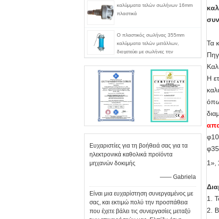
καλύμματα τελών σωλήνων 16mm
καλ
πλαστικά
συν
Ο πλαστικός σωλήνας 355mm
Τα 
καλύμματα τελών μετάλλων,
διοχετεύει με σωλήνες την
Πηγ
υδροστατική ΚΑΠ τελών εξεταστικού
Καλ
εξοπλισμού
Η ε
καλ
όπω
δια
απα
φ10
Ευχαριστίες για τη βοήθειά σας για τα
φ35
ηλεκτρονικά καθολικά προϊόντα
1»
,
μηχανών δοκιμής
—— Gabriela
Δι
Είναι μια ευχαρίστηση συνεργαμένος με
1. 
σας, και εκτιμώ πολύ την προσπάθεια
2. 
που έχετε βάλει τις συνεργασίες μεταξύ