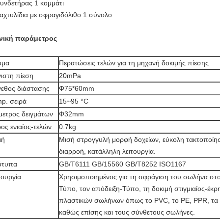
Συνδετήρας 1 κομμάτι
Δαχτυλίδια με σφραγιδόλιθο 1 σύνολο
νική παράμετρος
ομα
Περατώσεις τελών για τη μηχανή δοκιμής πίεσης
ιστη πίεση
20mPa
εθος διάστασης
Φ75*60mm
p. σειρά
15~95 °C
μετρος δειγμάτων
Φ32mm
ος ενιαίος-τελών
0.7kg
μή
Μισή στρογγυλή μορφή δοχείων, εύκολη τακτοποίησ
διαρροή, κατάλληλη λειτουργία.
ότυπα
GB/T6111 GB/15560 GB/T8252 ISO1167
τουργία
Χρησιμοποιημένος για τη σφράγιση του σωλήνα στο
Τύπο, τον απόδειξη-Τύπο, τη δοκιμή στιγμιαίος-έκρ
πλαστικών σωλήνων όπως το PVC, το PE, PPR, τα 
καθώς επίσης και τους σύνθετους σωλήνες.