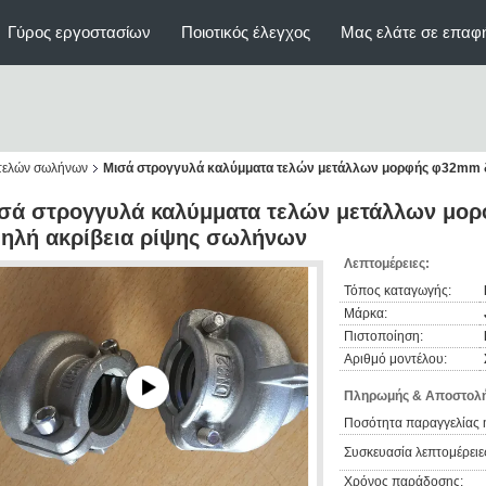
Γύρος εργοστασίων
Ποιοτικός έλεγχος
Μας ελάτε σε επαφ
 τελών σωλήνων
Μισά στρογγυλά καλύμματα τελών μετάλλων μορφής φ32mm δ
σά στρογγυλά καλύμματα τελών μετάλλων μορ
ηλή ακρίβεια ρίψης σωλήνων
Λεπτομέρειες:
Τόπος καταγωγής:
Μάρκα:
Πιστοποίηση:
Αριθμό μοντέλου:
Πληρωμής & Αποστολή
Ποσότητα παραγγελίας 
Συσκευασία λεπτομέρειε
Χρόνος παράδοσης: