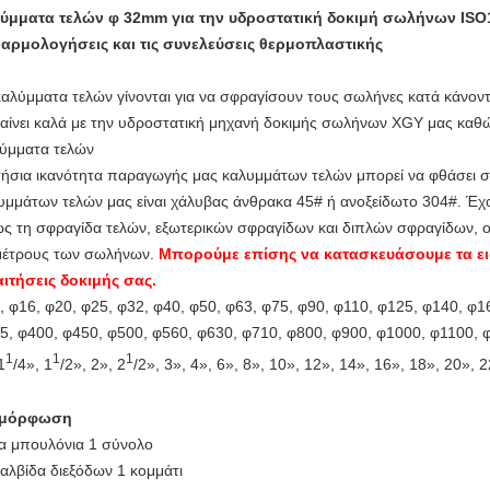
ύμματα τελών φ 32mm για την υδροστατική δοκιμή σωλήνων ISO11
αρμολογήσεις και τις συνελεύσεις θερμοπλαστικής
καλύμματα τελών γίνονται για να σφραγίσουν τους σωλήνες κατά κάνον
αίνει καλά με την υδροστατική μηχανή δοκιμής σωλήνων XGY μας καθώ
ύμματα τελών
τήσια ικανότητα παραγωγής μας καλυμμάτων τελών μπορεί να φθάσει στ
υμμάτων τελών μας είναι χάλυβας άνθρακα 45# ή ανοξείδωτο 304#. Έ
ς τη σφραγίδα τελών, εξωτερικών σφραγίδων και διπλών σφραγίδων, οι 
μέτρους των σωλήνων.
Μπορούμε επίσης να κατασκευάσουμε τα ει
ιτήσεις δοκιμής σας.
, φ16, φ20, φ25, φ32, φ40, φ50, φ63, φ75, φ90, φ110, φ125, φ140, φ1
5, φ400, φ450, φ500, φ560, φ630, φ710, φ800, φ900, φ1000, φ1100, 
1
1
1
1
/4», 1
/2», 2», 2
/2», 3», 4», 6», 8», 10», 12», 14», 16», 18», 20», 2
αμόρφωση
Τα μπουλόνια 1 σύνολο
Βαλβίδα διεξόδων 1 κομμάτι