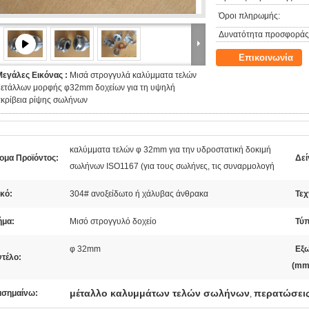
Όροι πληρωμής:
Δυνατότητα προσφοράς
Επικοινωνία
Μεγάλες Εικόνας :
Μισά στρογγυλά καλύμματα τελών
μετάλλων μορφής φ32mm δοχείων για τη υψηλή
ακρίβεια ρίψης σωλήνων
καλύμματα τελών φ 32mm για την υδροστατική δοκιμή
ομα Προϊόντος:
Δεί
σωλήνων ISO1167 (για τους σωλήνες, τις συναρμολογή
κό:
304# ανοξείδωτο ή χάλυβας άνθρακα
Τεχ
ήμα:
Μισό στρογγυλό δοχείο
Τύπ
φ 32mm
Εξω
ντέλο:
(mm
μέταλλο καλυμμάτων τελών σωλήνων
περατώσει
ισημαίνω:
,