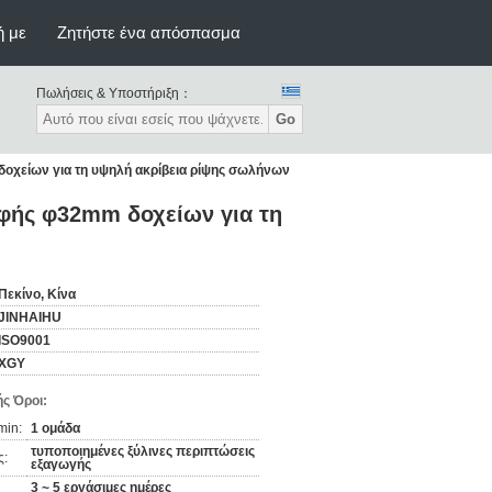
ή με
Ζητήστε ένα απόσπασμα
Πωλήσεις & Υποστήριξη：
Go
οχείων για τη υψηλή ακρίβεια ρίψης σωλήνων
φής φ32mm δοχείων για τη
Πεκίνο, Κίνα
JINHAIHU
ISO9001
XGY
ς Όροι:
min:
1 ομάδα
τυποποιημένες ξύλινες περιπτώσεις
ς:
εξαγωγής
3 ~ 5 εργάσιμες ημέρες