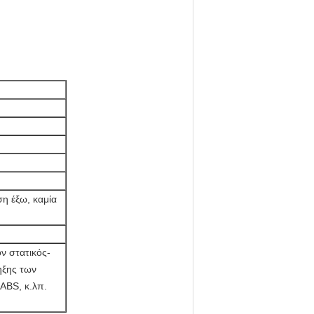
η έξω, καμία
ν στατικός-
ηξης των
ABS, κ.λπ.