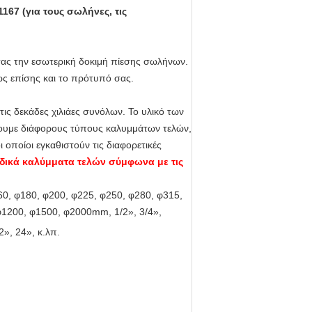
67 (για τους σωλήνες, τις
τας την εσωτερική δοκιμή πίεσης σωλήνων.
ς επίσης και το πρότυπό σας.
ις δεκάδες χιλιάες συνόλων. Το υλικό των
χουμε διάφορους τύπους καλυμμάτων τελών,
οποίοι εγκαθιστούν τις διαφορετικές
δικά καλύμματα τελών σύμφωνα με τις
60, φ180, φ200, φ225, φ250, φ280, φ315,
φ1200, φ1500, φ2000mm, 1/2», 3/4»,
2», 24», κ.λπ.