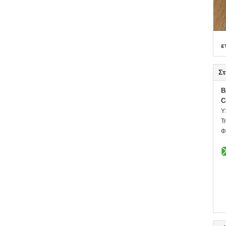
ε
Στ
B
C
Υ
Τ
Φ