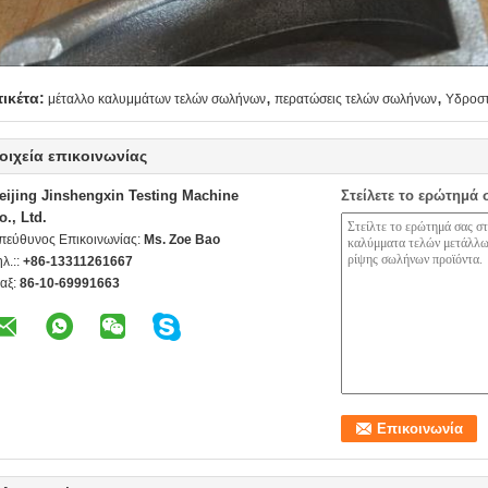
,
,
τικέτα:
μέταλλο καλυμμάτων τελών σωλήνων
περατώσεις τελών σωλήνων
Υδροστ
οιχεία επικοινωνίας
eijing Jinshengxin Testing Machine
Στείλετε το ερώτημά 
o., Ltd.
πεύθυνος Επικοινωνίας:
Ms. Zoe Bao
ηλ.::
+86-13311261667
αξ:
86-10-69991663