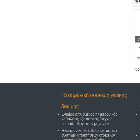
Ά
σ
υδ
πλ
Ηλεκτρονική συσκευή γενικής
δοκιμής
Ενιαίος οπλισμένος ηλεκτρονικός
καθολικός εξεταστικός έλεγχος
μικροϋπολογιστών μηχανών
Ηλεκτρονικό καθολικό εξεταστικό
σύστημα αποκτήσεων στοιχείων
μηχανών έντασης χάλυβα