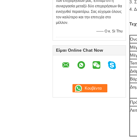
των επιχειρήσεών μας. Ελπίζω ότι η
3. 
συνεργασία μεταξύ δύο επιχειρήσεων θα
4. 
ενισχυθεί περαιτέρω. Σας εύχομαι όλους
τον καλύτερο και την επιτυχία στο
μέλλον.
Τεχ
—— Ο κ. Si Thu
Όν
Μέγ
Είμαι Online Chat Now
Μέγ
Tem
Διά
Βάρ
Δο
Πρ
Λει