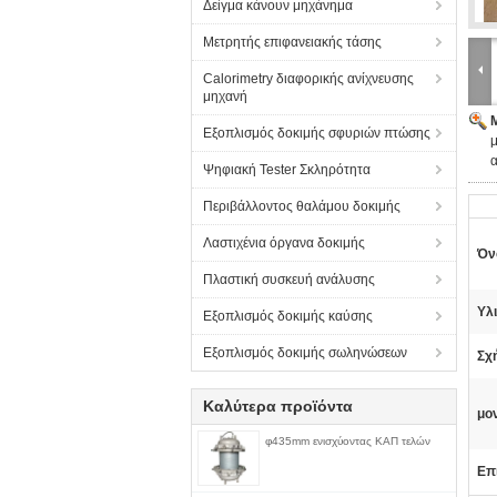
Δείγμα κάνουν μηχάνημα
Μετρητής επιφανειακής τάσης
Calorimetry διαφορικής ανίχνευσης
μηχανή
Εξοπλισμός δοκιμής σφυριών πτώσης
Ψηφιακή Tester Σκληρότητα
Περιβάλλοντος θαλάμου δοκιμής
Λαστιχένια όργανα δοκιμής
Όν
Πλαστική συσκευή ανάλυσης
Υλι
Εξοπλισμός δοκιμής καύσης
Εξοπλισμός δοκιμής σωληνώσεων
Σχ
Καλύτερα προϊόντα
μο
φ435mm ενισχύοντας ΚΑΠ τελών
Επ