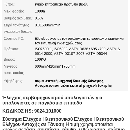
Τύπος:
ενιαίο επιτραπέζιο πρότυπο βιδών
Max. φορτίο:
1000n
Βαθμός ακρίβειας:
0.5%
Σειρά ταχύτητας
0.01500mm/min
εγκάρσιων δοκών:
Σύστημα PC:
Εξοπλισμένος με τον υπολογιστή εμπορικών σημάτων και
τον εκτυπωτή Inkjet χρώματος
Πρότυπα:
ISO7500-1, ISO5893, ASTM D638 \ 695 \ 790, ASTM Δ
6614-2000, ASTM D3107-2007, ASTM D5344
Βάρος:
100KG
Μέγεθος
600mm*420mm*1700mm
συσκευασίας:
συμπιεστική μηχανή δοκιμής δύναμης
Υψηλό φως:
,
Αυτοματοποιημένη εκτατή μηχανή δοκιμής
Έλεγχος σερβομηχανισμού υπολογιστών για
υπολογιστές σε παγκόσμιο επίπεδο
ΚΩΔΙΚΟΣ HS: 9024.101000
Σύστημα Ελέγχου Ηλεκτρονικού Ελέγχου Ηλεκτρονικού
Ελέγχου Αντοχής σε Τάνυση Η τιμή
χρησιμοποιείται
κυρίως σε
τάση, συμπίεση, κάμψη, ξεθώριασμα, σχίσιμο,