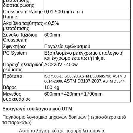
μετατόπισης
διασταύρωσης
Crossbeam Range
0,01-500 mm / min
Range
Ακρίβεια ταχύτητας
≤ 0,5%
μετατόπισης
Σύνολο Ταξιδιού
600mm
Crossbeam
Σφιγκτήρες
Εργαλείο εφελκυσμού
PC System
Εξοπλισμένο με έγχρωμο υπολογιστή
και έγχρωμο εκτυπωτή inkjet
Παροχή ηλεκτρικού
AC220V · 400w
ρεύματος
Πρότυπα
ISO7500-1, ISO5893, ASTM D638695790, ASTM D
ASTM D3107-2007,
6614-2000,
ASTM D5344
Βάρος
100 Kg
Μέγεθος
600mm * 420mm * 1700mm
συσκευασίας
Εισαγωγή του λογισμικού UTM:
Παγκόσμιο λογισμικό μηχανών δοκιμών (περισσότερο από
τα παρακάτω)
· Αυτό το λογισμικό έχει ισχυρή λειτουργία,