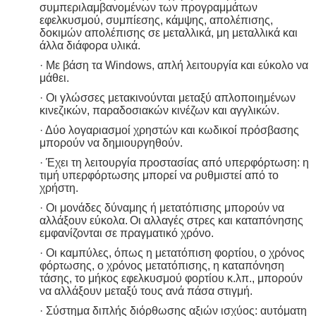
συμπεριλαμβανομένων των προγραμμάτων
εφελκυσμού, συμπίεσης, κάμψης, απολέπισης,
δοκιμών απολέπισης σε μεταλλικά, μη μεταλλικά και
άλλα διάφορα υλικά.
· Με βάση τα Windows, απλή λειτουργία και εύκολο να
μάθει.
· Οι γλώσσες μετακινούνται μεταξύ απλοποιημένων
κινεζικών, παραδοσιακών κινέζων και αγγλικών.
· Δύο λογαριασμοί χρηστών και κωδικοί πρόσβασης
μπορούν να δημιουργηθούν.
· Έχει τη λειτουργία προστασίας από υπερφόρτωση: η
τιμή υπερφόρτωσης μπορεί να ρυθμιστεί από το
χρήστη.
· Οι μονάδες δύναμης ή μετατόπισης μπορούν να
αλλάξουν εύκολα.
Οι αλλαγές στρες και καταπόνησης
εμφανίζονται σε πραγματικό χρόνο.
· Οι καμπύλες, όπως η μετατόπιση φορτίου, ο χρόνος
φόρτωσης, ο χρόνος μετατόπισης, η καταπόνηση
τάσης, το μήκος εφελκυσμού φορτίου κ.λπ., μπορούν
να αλλάξουν μεταξύ τους ανά πάσα στιγμή.
· Σύστημα διπλής διόρθωσης αξιών ισχύος: αυτόματη