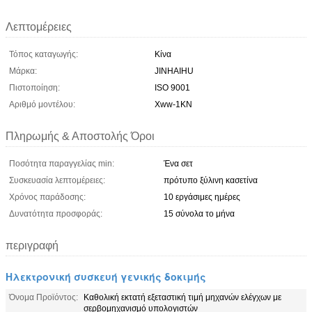
Λεπτομέρειες
Τόπος καταγωγής:
Κίνα
Μάρκα:
JINHAIHU
Πιστοποίηση:
ISO 9001
Αριθμό μοντέλου:
Xww-1KN
Πληρωμής & Αποστολής Όροι
Ποσότητα παραγγελίας min:
Ένα σετ
Συσκευασία λεπτομέρειες:
πρότυπο ξύλινη κασετίνα
Χρόνος παράδοσης:
10 εργάσιμες ημέρες
Δυνατότητα προσφοράς:
15 σύνολα το μήνα
περιγραφή
Ηλεκτρονική συσκευή γενικής δοκιμής
Όνομα Προϊόντος:
Καθολική εκτατή εξεταστική τιμή μηχανών ελέγχων με
σερβομηχανισμό υπολογιστών