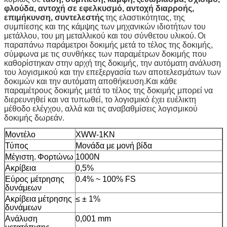
φλούδα, αντοχή σε εφελκυσμό, αντοχή διαρροής,
επιμήκυνση, συντελεστής
της ελαστικότητας, της
συμπίεσης και της κάμψης των μηχανικών ιδιοτήτων του
μετάλλου, του μη μεταλλικού και του σύνθετου υλικού.
Οι
παραπάνω παράμετροι δοκιμής μετά το τέλος της δοκιμής,
σύμφωνα με τις συνθήκες των παραμέτρων δοκιμής που
καθορίστηκαν στην αρχή της δοκιμής, την αυτόματη ανάλυση
του λογισμικού και την επεξεργασία των αποτελεσμάτων των
δοκιμών και την αυτόματη αποθήκευση.Και κάθε
παραμέτρους δοκιμής μετά το τέλος της δοκιμής μπορεί να
διερευνηθεί και να τυπωθεί, το λογισμικό έχει ευέλικτη
μέθοδο ελέγχου, αλλά και τις αναβαθμίσεις λογισμικού
δοκιμής δωρεάν.
Μοντέλο
XWW-1KN
Τύπος
Μονάδα με μονή βίδα
Μέγιστη.
Φορτώνω
1000N
Ακρίβεια
0,5%
Εύρος μέτρησης
0.4% ~ 100% FS
δυνάμεων
Ακρίβεια μέτρησης
≤ ± 1%
δυνάμεων
Ανάλυση
0,001 mm