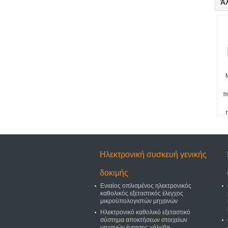
Ά
π
Ηλεκτρονική συσκευή γενικής
δοκιμής
Ενιαίος οπλισμένος ηλεκτρονικός
καθολικός εξεταστικός έλεγχος
μικροϋπολογιστών μηχανών
Ηλεκτρονικό καθολικό εξεταστικό
σύστημα αποκτήσεων στοιχείων
μηχανών έντασης χάλυβα