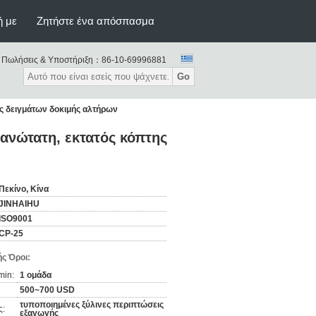
ή με
Ζητήστε ένα απόσπασμα
Πωλήσεις & Υποστήριξη：
86-10-69996881
Go
ς δειγμάτων δοκιμής αλτήρων
νώτατη, εκτατός κόπτης
Πεκίνο, Κίνα
JINHAIHU
ISO9001
CP-25
ς Όροι:
min:
1 ομάδα
500~700 USD
τυποποιημένες ξύλινες περιπτώσεις
ς:
εξαγωγής