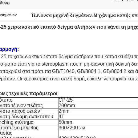
έθους:
Τέμνουσα μηχανή δειγμάτων
Μηχάνημα κοπής υπ
ισημαίνω:
,
25 χειρωνακτικό εκτατό δείγμα αλτήρων που κάνει τη μηχα
αρμογή:
25 το χειρωνακτικό εκτατό δείγμα αλτήρων που κατασκευάζει τη
σιμοποιείται για το stereoplasm που η μη-διανοητική δοκιμή δε
αποκριθεί στα πρότυπα GB/T1040, GB/8804.1, GB/8804.2 και 
γμάτων. Οι χαρακτήρες είναι απλή δομή, εύκολη λειτουργία και
ιες τεχνικές παράμετροι
ότυπο
CP-25
ιστο τέμνον πλάτος
200mm
γιστο πάχος φετών
2mm
ιστη δύναμη αντίκτυπου
4T
nching κτύπημα
50mm
τραπέζιο μέγεθος
300×200 χιλ.
ασίας