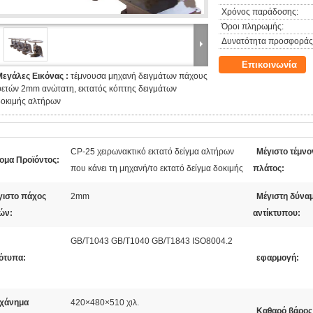
Χρόνος παράδοσης:
Όροι πληρωμής:
Δυνατότητα προσφοράς
Επικοινωνία
Μεγάλες Εικόνας :
τέμνουσα μηχανή δειγμάτων πάχους
φετών 2mm ανώτατη, εκτατός κόπτης δειγμάτων
δοκιμής αλτήρων
CP-25 χειρωνακτικό εκτατό δείγμα αλτήρων
Μέγιστο τέμνο
ομα Προϊόντος:
που κάνει τη μηχανή/το εκτατό δείγμα δοκιμής
πλάτος:
γιστο πάχος
2mm
Μέγιστη δύνα
ών:
αντίκτυπου:
GB/T1043 GB/T1040 GB/T1843 ISO8004.2
ότυπα:
εφαρμογή:
χάνημα
420×480×510 χιλ.
Καθαρό βάρος