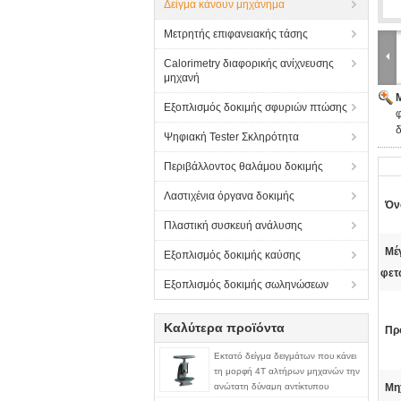
Δείγμα κάνουν μηχάνημα
Μετρητής επιφανειακής τάσης
Calorimetry διαφορικής ανίχνευσης
μηχανή
Εξοπλισμός δοκιμής σφυριών πτώσης
Ψηφιακή Tester Σκληρότητα
Περιβάλλοντος θαλάμου δοκιμής
Λαστιχένια όργανα δοκιμής
Όν
Πλαστική συσκευή ανάλυσης
Μέ
Εξοπλισμός δοκιμής καύσης
φετ
Εξοπλισμός δοκιμής σωληνώσεων
Καλύτερα προϊόντα
Πρ
Εκτατό δείγμα δειγμάτων που κάνει
τη μορφή 4T αλτήρων μηχανών την
ανώτατη δύναμη αντίκτυπου
Μη