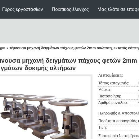
Γύρος εργοστασίων
Ποιοτικός έλεγχος
Μας ελάτε σε επαφ
ημα
τέμνουσα μηχανή δειγμάτων πάχους φετών 2mm ανώτατη, εκτατός κόπτη
μνουσα μηχανή δειγμάτων πάχους φετών 2mm α
ιγμάτων δοκιμής αλτήρων
Λεπτομέρειες:
Τόπος καταγωγής:
Μάρκα:
Πιστοποίηση:
Αριθμό μοντέλου:
Πληρωμής & Αποστολή
Ποσότητα παραγγελίας 
Τιμή:
Συσκευασία λεπτομέρειε