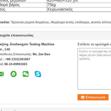
γεθος μηχανών
420×480×510 χιλ.
θαρό βάρος
75kg
πος
Χειρωνακτικός
,
,
τικέτα:
Τέμνουσα μηχανή δειγμάτων
Μηχάνημα κοπής υπόδειγμα
εκτατός κόπτη
οιχεία επικοινωνίας
eijing Jinshengxin Testing Machine
Στείλετε το ερώτημά 
o., Ltd.
πεύθυνος Επικοινωνίας:
Ms. Zoe Bao
ηλ.::
+86-13311261667
αξ:
86-10-69991663