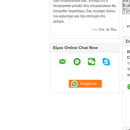
Μέ
των επιχειρήσεών μας. Ελπίζω ότι η
Κα
συνεργασία μεταξύ δύο επιχειρήσεων θα
Τύ
ενισχυθεί περαιτέρω. Σας εύχομαι όλους
τον καλύτερο και την επιτυχία στο
μέλλον.
ε
—— Ο κ. Si Thu
Στ
Είμαι Online Chat Now
B
C
Υ
Τ
Φ