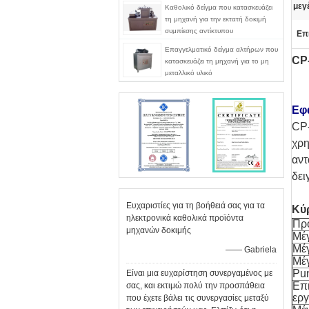
μεγ
Καθολικό δείγμα που κατασκευάζει
τη μηχανή για την εκτατή δοκιμή
συμπίεσης αντίκτυπου
Επ
Επαγγελματικό δείγμα αλτήρων που
CP-
κατασκευάζει τη μηχανή για το μη
μεταλλικό υλικό
Εφ
CP-
χρη
αντ
δει
Ευχαριστίες για τη βοήθειά σας για τα
Κύρ
ηλεκτρονικά καθολικά προϊόντα
Πρ
μηχανών δοκιμής
Μέγ
Μέ
—— Gabriela
Μέγ
Pu
Είναι μια ευχαρίστηση συνεργαμένος με
Επι
σας, και εκτιμώ πολύ την προσπάθεια
εργ
που έχετε βάλει τις συνεργασίες μεταξύ