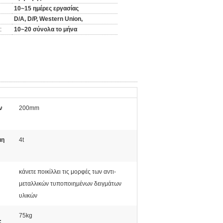
10~15 ημέρες εργασίας
D/A, D/P, Western Union,
:
10~20 σύνολα το μήνα
ν
200mm
μη
4t
κάνετε ποικίλλει τις μορφές των αντι-
μεταλλικών τυποποιημένων δειγμάτων
υλικών
75kg
: