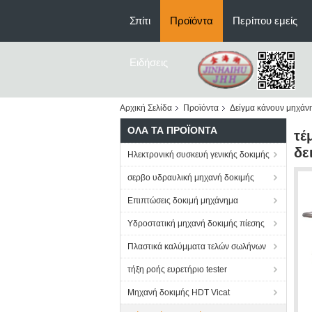
Σπίτι
Προϊόντα
Περίπου εμείς
Ειδήσεις
Αρχική Σελίδα
Προϊόντα
Δείγμα κάνουν μηχάν
ΌΛΑ ΤΑ ΠΡΟΪΌΝΤΑ
τέ
δε
Ηλεκτρονική συσκευή γενικής δοκιμής
σερβο υδραυλική μηχανή δοκιμής
Επιπτώσεις δοκιμή μηχάνημα
Υδροστατική μηχανή δοκιμής πίεσης
Πλαστικά καλύμματα τελών σωλήνων
τήξη ροής ευρετήριο tester
Μηχανή δοκιμής HDT Vicat