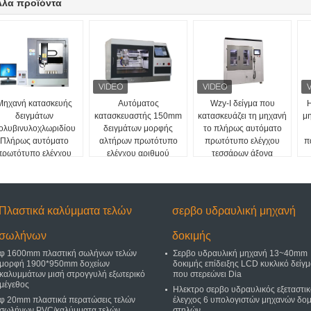
λλα προϊόντα
Μηχανή κατασκευής
Αυτόματος
Wzy-Ι δείγμα που
δειγμάτων
κατασκευαστής 150mm
κατασκευάζει τη μηχανή
μ
ολυβινυλοχλωριδίου
δειγμάτων μορφής
το πλήρως αυτόματο
Πλήρως αυτόματο
αλτήρων πρωτότυπο
πρωτότυπο ελέγχου
π
πρωτότυπο ελέγχου
ελέγχου αριθμού
τεσσάρων άξονα
τεσσάρων αξόνων
πάχους
Πλαστικά καλύμματα τελών
σερβο υδραυλική μηχανή
σωλήνων
δοκιμής
φ 1600mm πλαστική σωλήνων τελών
Σερβο υδραυλική μηχανή 13~40mm
μορφή 1900*950mm δοχείων
δοκιμής επίδειξης LCD κυκλικό δείγ
καλυμμάτων μισή στρογγυλή εξωτερικό
που στερεώνει Dia
μέγεθος
Ηλεκτρο σερβο υδραυλικός εξεταστι
φ 20mm πλαστικά περατώσεις τελών
έλεγχος 6 υπολογιστών μηχανών δο
σωλήνων PVC/καλύμματα τελών
στηλών