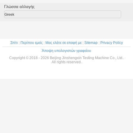
αμονιών
προσδιορισμός
Charpy Impact σε
εκκρε
mm
της αντοχής
πλαστικά
Γλώσσα αλλαγής
κρούσης Izod
Greek
Σπίτι
|
Περίπου εμείς
|
Μας ελάτε σε επαφή με
|
Sitemap
|
Privacy Policy
Άποψη υπολογιστών γραφείου
Copyright © 2018 - 2026 Beijing Jinshengxin Testing Machine Co., Ltd..
All rights reserved.