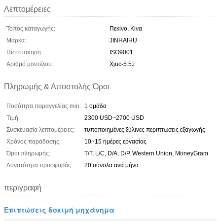
Λεπτομέρειες
Τόπος καταγωγής:
Πεκίνο, Κίνα
Μάρκα:
JINHAIHU
Πιστοποίηση:
ISO9001
Αριθμό μοντέλου:
Xjuc-5.5J
Πληρωμής & Αποστολής Όροι
Ποσότητα παραγγελίας min:
1 ομάδα
Τιμή:
2300 USD~2700 USD
Συσκευασία λεπτομέρειες:
τυποποιημένες ξύλινες περιπτώσεις εξαγωγής
Χρόνος παράδοσης:
10~15 ημέρες εργασίας
Όροι πληρωμής:
T/T, L/C, D/A, D/P, Western Union, MoneyGram
Δυνατότητα προσφοράς:
20 σύνολα ανά μήνα
περιγραφή
Επιπτώσεις δοκιμή μηχάνημα