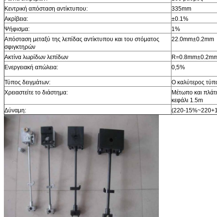
Κεντρική απόσταση αντίκτυπου:
335mm
Ακρίβεια:
±0.1%
Ψήφισμα:
1%
Απόσταση μεταξύ της λεπίδας αντίκτυπου και του στόματος
22.0mm±0.2mm
σφιγκτηρών
Ακτίνα λωρίδων λεπίδων
R=0.8mm±0.2m
Ενεργειακή απώλεια:
0,5%
Τύπος δειγμάτων:
Ο καλύτερος τύπο
Χρειαστείτε το διάστημα:
Μέτωπο και πλάτη
κεφάλι 1.5m
Δύναμη:
(220-15%~220+