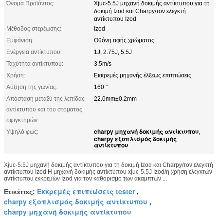
Όνομα Προϊόντος:
Xjuc-5.5J μηχανή δοκιμής αντίκτυπου για τη
δοκιμή Izod και Charpy/τον ελεγκτή
αντίκτυπου Izod
Μέθοδος στερέωσης:
Izod
Εμφάνιση:
Οθόνη αφής χρώματος
Ενέργεια αντίκτυπου:
1J, 2.75J, 5.5J
Ταχύτητα αντίκτυπου:
3.5m/s
Χρήση:
Εκκρεμές μηχανής έλξεως επιπτώσεις
Αύξηση της γωνίας:
160 °
Απόσταση μεταξύ της λεπίδας
22.0mm±0.2mm
αντίκτυπου και του στόματος
σφιγκτηρών:
charpy μηχανή δοκιμής αντίκτυπου
Υψηλό φως:
,
charpy εξοπλισμός δοκιμής
αντίκτυπου
Xjuc-5.5J μηχανή δοκιμής αντίκτυπου για τη δοκιμή Izod και Charpy/τον ελεγκτή
αντίκτυπου Izod Η μηχανή δοκιμής αντίκτυπου xjuc-5.5J Izod/η χρήση ελεγκτών
αντίκτυπου εκκρεμών Izod για τον καθορισμό των άκαμπτων ...
Εκκρεμές επιπτώσεις tester
Ετικέττες:
,
charpy εξοπλισμός δοκιμής αντίκτυπου
,
charpy μηχανή δοκιμής αντίκτυπου