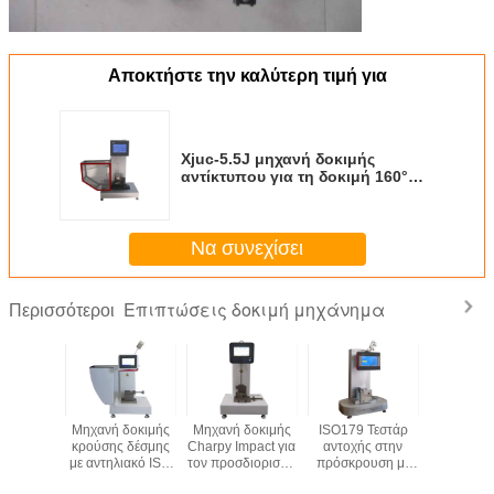
Αποκτήστε την καλύτερη τιμή για
Xjuc-5.5J μηχανή δοκιμής
αντίκτυπου για τη δοκιμή 160°
Izod/Charpy που αυξάνει τη
γωνία
Να συνεχίσει
Επιπτώσεις δοκιμή μηχάνημα
Περισσότεροι
ανή
Μηχανή δοκιμής
Μηχανή δοκιμής
ISO179 Τεστάρ
Ηλεκτρ
τυπου
κρούσης δέσμης
Charpy Impact για
αντοχής στην
μηχανή δ
ς 80%FS
με αντηλιακό ISO
τον προσδιορισμό
πρόσκρουση με
επιπτώ
0.7MPa
180 πλαστικά -
της αντοχής
εκκρεμές Charpy
Charp