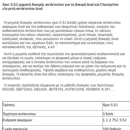
Xjuc-5.5J μηχανή δοκιμής αντίκτυπου για τη δοκιμή Izod και Charpy/τον
ελεγκτή αντίκτυπου Izod
Η μηχανή δοκιμής αντίκτυπου xjuc-5.5J Izod/η χρήση ελεγκτών αντίκτυπου
εκκρεμών Izod για τον καθορισμό των άκαμπτων πλαστικών, ενισχύει την
ανθεκτικότητα αντίκτυπου των μη μεταλλικών υλικών όπως το νάυλον,
ενισχυμένο ίνα υάλου πλαστικό, αγγειοπλαστική, χυτή πέτρα, πλαστικές
ηλεκτρικές συσκευές, που μονώνουν το υλικό. Αυτή η μηχανή δοκιμής είναι
κατάλληλη για του οργάνου Ε&Α, τα πανεπιστήμια και τα κολλέγια, τους
κατασκευαστές της εξέτασης, κ.λπ.
Αυτή η μηχανή υιοθετεί την τεχνολογία του φωτοηλεκτρικού κωδικοποιητή για
να εξετάσει τη γωνία, ολόκληρα τα ψηφιακά μέτρα η υλικές ενέργεια
απορρόφησης και η ένταση αντίκτυπου του υλικού κατά τη διάρκεια του
σπασίματος, και να κατέχει την άθικτη ενέργεια και να χάσει την ανίχνευση και τη
λειτουργία αναθεώρησης. Υψηλή ακρίβεια και σταθερότητα, μεγάλη σειρά
δοκιμής. Ο ελεγκτής είναι ένα είδος ολόκληρης της ψηφιακής μηχανής δοκιμής
αντίκτυπου.
Ο ελεγκτής σχεδιάζεται σύμφωνα με τη μέθοδο δοκιμής των προτύπων:
ISO180, GB/T1043, GB1834, JB/T8761, ASTM D256, ISO9854, Κ.ΛΠ….
Τρόπος:
Xjuc-5.5J
Ταχύτητα αντίκτυπου:
3.5m/s
Ενέργεια εκκρεμών:
1 J, 2.75J, 5.5J
Γωνία εκκρεμών:
160 βαθμός