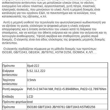
ανθεκτικότητα αντίκτυπου των μη μεταλλικών υλικών όπως το νάυλον,
ενισχυμένο ίνα υάλου πλαστικό, αγγειοπλαστική, χυτή πέτρα, πλαστικές
ηλεκτρικές συσκευές, που μονώνουν το υλικό. Αυτή η μηχανή δοκιμής είναι
κατάλληλη για του οργάνου Ε&Α, τα πανεπιστήμια και τα κολλέγια, τους
κατασκευαστές της εξέτασης, κ.λπ.
Αυτή η μηχανή υιοθετεί την τεχνολογία του φωτοηλεκτρικού κωδικοποιητή για
να εξετάσει τη γωνία, ολόκληρα τα ψηφιακά μέτρα η υλικές ενέργεια
απορρόφησης και η ένταση αντίκτυπου του υλικού κατά τη διάρκεια του
σπασίματος, και να κατέχει την άθικτη ενέργεια και να χάσει την ανίχνευση και τη
λειτουργία αναθεώρησης. Υψηλή ακρίβεια και σταθερότητα, μεγάλη σειρά
δοκιμής. Ο ελεγκτής είναι ένα είδος ολόκληρης της ψηφιακής μηχανής δοκιμής
αντίκτυπου.
Ο ελεγκτής σχεδιάζεται σύμφωνα με τη μέθοδο δοκιμής των προτύπων:
ISO180, GB/T1043, GB1834, JB/T8761, ASTM D256, ISO9854, Κ.ΛΠ….
Πρότυπο
Xjud-22J
Ενέργεια
5.5J, 11J, 22J
αντίκτυπου
Ταχύτητα
3.5m/s
αντίκτυπου
Ροπή εκκρεμών
Pd5.5=2.94744 NM, Pd11=5.89488Nm, Pd22=11.78976Nm
Επίδειξη
LCD
Πρότυπο φορτίων
Izod
Πρότυπα
ISO180 GB/T1043 JB/Y8761 GB/T1843 ASTMD256