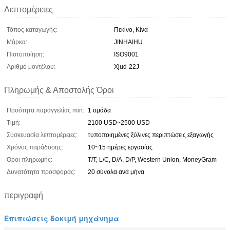
Λεπτομέρειες
Τόπος καταγωγής:
Πεκίνο, Κίνα
Μάρκα:
JINHAIHU
Πιστοποίηση:
ISO9001
Αριθμό μοντέλου:
Xjud-22J
Πληρωμής & Αποστολής Όροι
Ποσότητα παραγγελίας min:
1 ομάδα
Τιμή:
2100 USD~2500 USD
Συσκευασία λεπτομέρειες:
τυποποιημένες ξύλινες περιπτώσεις εξαγωγής
Χρόνος παράδοσης:
10~15 ημέρες εργασίας
Όροι πληρωμής:
T/T, L/C, D/A, D/P, Western Union, MoneyGram
Δυνατότητα προσφοράς:
20 σύνολα ανά μήνα
περιγραφή
Επιπτώσεις δοκιμή μηχάνημα