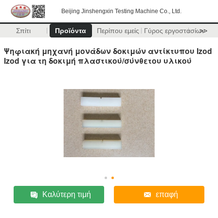
Beijing Jinshengxin Testing Machine Co., Ltd.
Σπίτι
Προϊόντα
Περίπου εμείς
Γύρος εργοστασίων
>>
Ψηφιακή μηχανή μονάδων δοκιμών αντίκτυπου Izod
Izod για τη δοκιμή πλαστικού/σύνθετου υλικού
Καλύτερη τιμή
επαφή