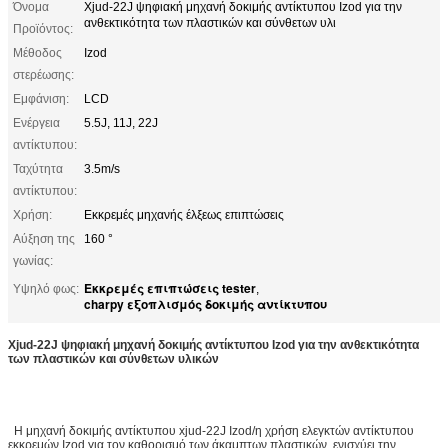
Όνομα
Xjud-22J ψηφιακή μηχανή δοκιμής αντίκτυπου Izod για την
ανθεκτικότητα των πλαστικών και σύνθετων υλι
Προϊόντος:
Μέθοδος
Izod
στερέωσης:
Εμφάνιση:
LCD
Ενέργεια
5.5J, 11J, 22J
αντίκτυπου:
Ταχύτητα
3.5m/s
αντίκτυπου:
Χρήση:
Εκκρεμές μηχανής έλξεως επιπτώσεις
Αύξηση της
160 °
γωνίας:
Εκκρεμές επιπτώσεις tester
Υψηλό φως:
,
charpy εξοπλισμός δοκιμής αντίκτυπου
Xjud-22J ψηφιακή μηχανή δοκιμής αντίκτυπου Izod για την ανθεκτικότητα
των πλαστικών και σύνθετων υλικών
Η μηχανή δοκιμής αντίκτυπου xjud-22J Izod/η χρήση ελεγκτών αντίκτυπου
εκκρεμών Izod για τον καθορισμό των άκαμπτων πλαστικών, ενισχύει την