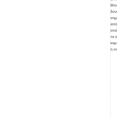
Μπο
δύν
σημ
από
επε
τα 
καμ
η ε