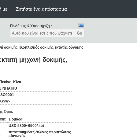
ή με
Ζητήστε ένα απόσπασμα
Πωλήσεις & Υποστήριξη：
Go
ή δοκιμής, εξοπλισμός δοκιμής εκτατής δύναμης
κτατή μηχανή δοκιμής,
Πεκίνο, Κίνα
JINHAIHU
ISO9001
XWW-
ς Όροι:
min:
1 ομάδα
USD 5800~6500/ set
τυποποιημένες ξύλινες περιπτώσεις
ς:
εξαγωγής