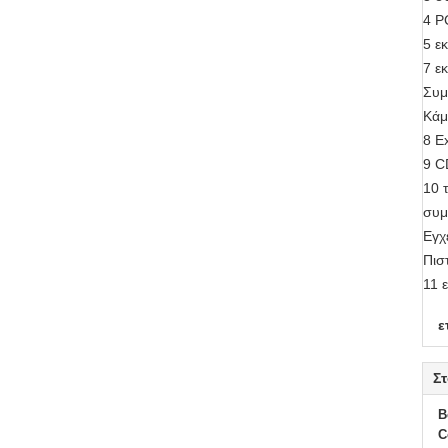
4 P
5 ε
7 ε
Συμ
Κάμ
8 E
9 C
10 
συμ
Εγχ
Πισ
11 
ε
Στ
B
C