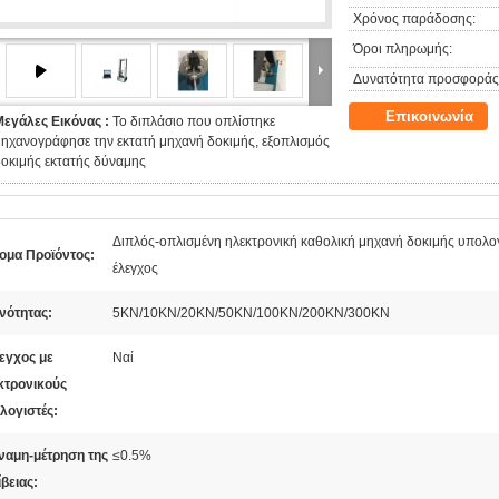
Χρόνος παράδοσης:
Όροι πληρωμής:
Δυνατότητα προσφοράς
Επικοινωνία
Μεγάλες Εικόνας :
Το διπλάσιο που οπλίστηκε
ηχανογράφησε την εκτατή μηχανή δοκιμής, εξοπλισμός
οκιμής εκτατής δύναμης
Διπλός-οπλισμένη ηλεκτρονική καθολική μηχανή δοκιμής υπολο
ομα Προϊόντος:
έλεγχος
νότητας:
5KN/10KN/20KN/50KN/100KN/200KN/300KN
εγχος με
Ναί
κτρονικούς
λογιστές:
ναμη-μέτρηση της
≤0.5%
βειας: