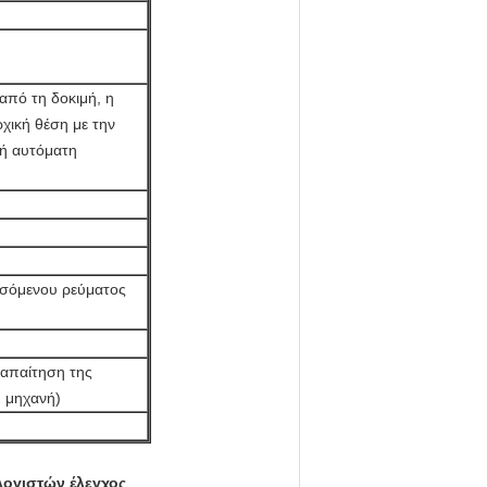
 από τη δοκιμή, η
χική θέση με την
 ή αυτόματη
σσόμενου ρεύματος
 απαίτηση της
ή μηχανή)
λογιστών έλεγχος