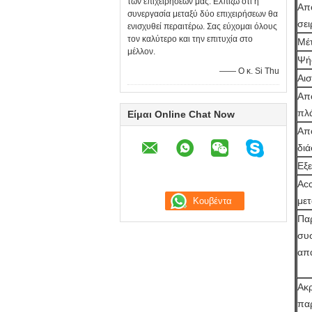
των επιχειρήσεών μας. Ελπίζω ότι η
Απ
συνεργασία μεταξύ δύο επιχειρήσεων θα
σει
ενισχυθεί περαιτέρω. Σας εύχομαι όλους
τον καλύτερο και την επιτυχία στο
Μέτ
μέλλον.
Ψή
—— Ο κ. Si Thu
Αι
Απο
πλ
Είμαι Online Chat Now
Απο
δι
Εξε
Acc
με
Πα
συ
απα
Ακρ
πα