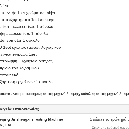
C 1set
κτυπωτής 1set χρώματος Inkjet
κτατά εξαρτήματα 1set δοκιμής
πίεση accessorises 1 σύνολο
ψη accessorises 1 σύνολο
xtensometer 1 σύνολο
D 1set εγκαταστάσεων λογισμικού
τεχνικά έγγραφα 1set
περίληψη: Εγχειρίδιο οδηγίας
ειρίδιο του λογισμικού
τοποιητικό
εξάρτηση εργαλείων 1 σύνολο
,
τικέτα:
Αυτοματοποιημένη εκτατή μηχανή δοκιμής
καθολική εκτατή μηχανή δοκιμ
οιχεία επικοινωνίας
eijing Jinshengxin Testing Machine
Στείλετε το ερώτημά 
o., Ltd.