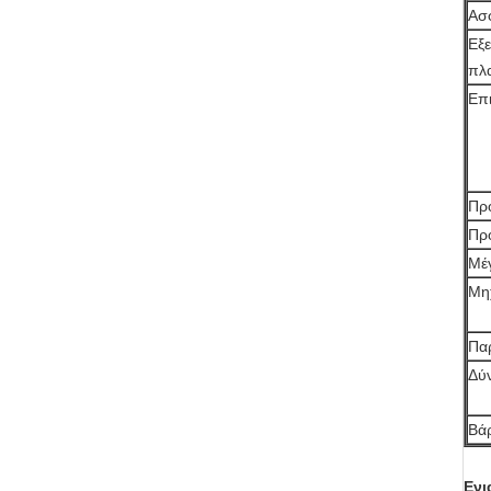
Ασ
Εξε
πλ
Επ
Πρ
Πρ
Μέ
Μη
Πα
Δύ
Βά
Ενι