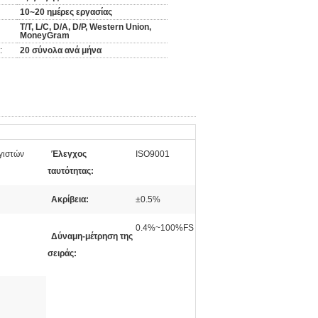
10~20 ημέρες εργασίας
T/T, L/C, D/A, D/P, Western Union,
MoneyGram
:
20 σύνολα ανά μήνα
γιστών
Έλεγχος
ISO9001
ταυτότητας:
Ακρίβεια:
±0.5%
0.4%~100%FS
Δύναμη-μέτρηση της
σειράς: