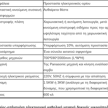
φάλεια
Προστασία ηλεκτρονικός-ορίου
ταστική κινούμενη συσκευή
Αυθαίρετα θέστε
ατφορμών
ιστροφής πλάτη
Χειρωνακτική ή αυτόματη λειτουργία, μετά
κινούμενη επιστροφή σιδήρου προς την αρ
υψηλότερη ταχύτητα από τη χειρωνακτική
λειτουργία
οστασία υπερφόρτωσης
Υπερφόρτωση 10%, αυτόματη προστασία
οσάρτημα
Ένα σύνολο εκτατού σφιγκτήρα
γεθος μηχανών
700*590*2000mm (L*W*H)
χανή
Της Panasonic μηχανή και κίνηση εναλλα
σερβο
ροχή ηλεκτρικού ρεύματος
220V, 50HZ ή σύμφωνα με την απαίτηση
ναμη
1.5KW ή 3KW (ανάλογα με τη διαφορετική
δύναμης, που χρησιμοποιεί τη διαφορετικ
ρος
600 κλ
αίος-οπλισμένη ηλεκτρονική καθολική μηχανή δοκιμής μικροϋπο