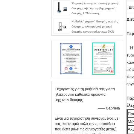
δύναμης
Ψηφιακή λαστιχένια εκτατή μηχανή
Επ
δοκιμής, υψηλή ακριβής μηχανή
δοκιμής UTM εκτατή
Διπ
Καθολική μηχανή δοκιμής εκτατής
δύναμης, ηλεκτρονική μηχανή
δοκιμής εργαστηρίων xww-5KN
Περ
Η δ
ευρ
καλ
ειδ
των
εργ
Ευχαριστίες για τη βοήθειά σας για τα
ηλεκτρονικά καθολικά προϊόντα
Παρ
μηχανών δοκιμής
έλε
—— Gabriela
Πρ
Είναι μια ευχαρίστηση συνεργαμένος με
Μέγ
σας, και εκτιμώ πολύ την προσπάθεια
Ακ
που έχετε βάλει τις συνεργασίες μεταξύ