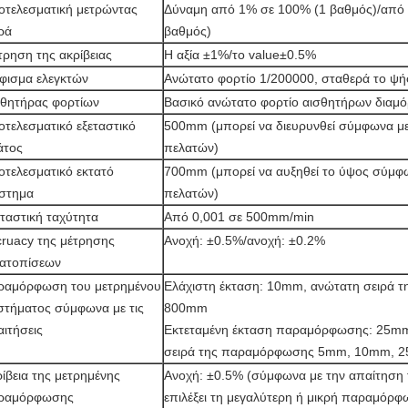
οτελεσματική μετρώντας
Δύναμη από 1% σε 100% (1 βαθμός)/από 
ρά
βαθμός)
ρηση της ακρίβειας
Η αξία ±1%/το value±0.5%
φισμα ελεγκτών
Ανώτατο φορτίο 1/200000, σταθερά το ψή
σθητήρας φορτίων
Βασικό ανώτατο φορτίο αισθητήρων διαμ
τελεσματικό εξεταστικό
500mm (μπορεί να διευρυνθεί σύμφωνα με
άτος
πελατών)
τελεσματικό εκτατό
700mm (μπορεί να αυξηθεί το ύψος σύμφ
άστημα
πελατών)
ταστική ταχύτητα
Από 0,001 σε 500mm/min
ruacy της μέτρησης
Ανοχή: ±0.5%/ανοχή: ±0.2%
τατοπίσεων
ραμόρφωση του μετρημένου
Ελάχιστη έκταση: 10mm, ανώτατη σειρά
στήματος σύμφωνα με τις
800mm
ιτήσεις
Εκτεταμένη έκταση παραμόρφωσης: 25m
σειρά της παραμόρφωσης 5mm, 10mm, 
ίβεια της μετρημένης
Ανοχή: ±0.5% (σύμφωνα με την απαίτηση 
ραμόρφωσης
επιλέξει τη μεγαλύτερη ή μικρή παραμόρφ