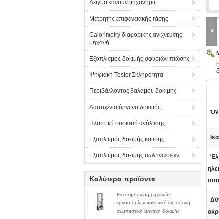
Δείγμα κάνουν μηχάνημα
Μετρητής επιφανειακής τάσης
Calorimetry διαφορικής ανίχνευσης
μηχανή
Εξοπλισμός δοκιμής σφυριών πτώσης
μ
δ
Ψηφιακή Tester Σκληρότητα
Περιβάλλοντος θαλάμου δοκιμής
Λαστιχένια όργανα δοκιμής
Όν
Πλαστική συσκευή ανάλυσης
Ικα
Εξοπλισμός δοκιμής καύσης
Εξοπλισμός δοκιμής σωληνώσεων
Έλ
ηλε
Καλύτερα προϊόντα
υπο
Εκτατή δοκιμή μηχανών
Δύ
εργαστηρίων καθολική εξεταστική,
συμπιεστική μηχανή δοκιμής
ακρί