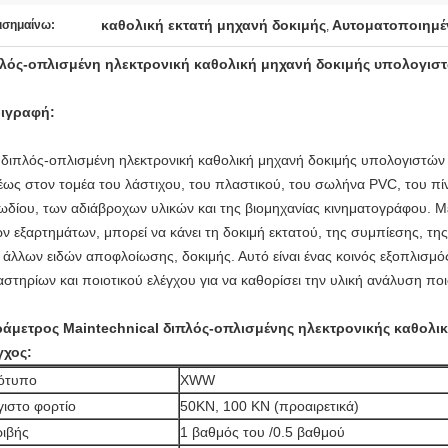
καθολική εκτατή μηχανή δοκιμής
Αυτοματοποιημέν
ισημαίνω:
,
λός-οπλισμένη ηλεκτρονική καθολική μηχανή δοκιμής υπολογιστ
ιγραφή:
ιπλός-οπλισμένη ηλεκτρονική καθολική μηχανή δοκιμής υπολογιστών 
έως στον τομέα του λάστιχου, του πλαστικού, του σωλήνα PVC, του πί
ωδίου, των αδιάβροχων υλικών και της βιομηχανίας κινηματογράφου. 
ών εξαρτημάτων, μπορεί να κάνει τη δοκιμή εκτατού, της συμπίεσης, τ
 άλλων ειδών αποφλοίωσης, δοκιμής. Αυτό είναι ένας κοινός εξοπλισμός
αστηρίων και ποιοτικού ελέγχου για να καθορίσει την υλική ανάλυση πο
άμετρος Maintechnical διπλός-οπλισμένης ηλεκτρονικής καθολι
γχος:
ότυπο
XWW
ιστο φορτίο
50KN, 100 KN (προαιρετικά)
ριβής
1 βαθμός του /0.5 βαθμού