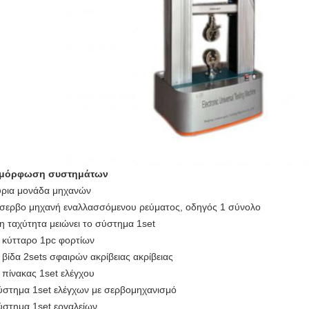
αμόρφωση συστημάτων
ύρια μονάδα μηχανών
 σερβο μηχανή εναλλασσόμενου ρεύματος, οδηγός 1 σύνολο
 η ταχύτητα μειώνει το σύστημα 1set
3 κύτταρο 1pc φορτίων
4 βίδα 2sets σφαιρών ακρίβειας ακρίβειας
5 πίνακας 1set ελέγχου
ύστημα 1set ελέγχων με σερβομηχανισμό
ύστημα 1set εργαλείων