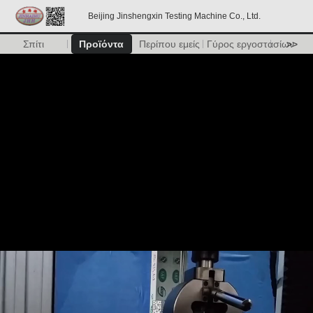
Beijing Jinshengxin Testing Machine Co., Ltd.
Σπίτι
Προϊόντα
Περίπου εμείς
Γύρος εργοστασίων
>>