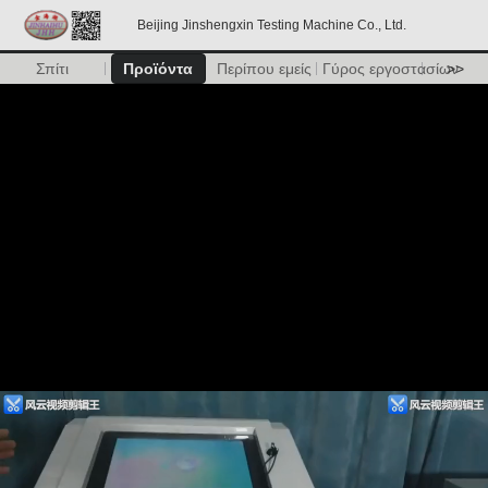
Beijing Jinshengxin Testing Machine Co., Ltd.
Σπίτι
Προϊόντα
Περίπου εμείς
Γύρος εργοστασίων
>>