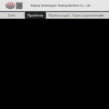
Beijing Jinshengxin Testing Machine Co., Ltd.
Σπίτι
Προϊόντα
Περίπου εμείς
Γύρος εργοστασίων
>>