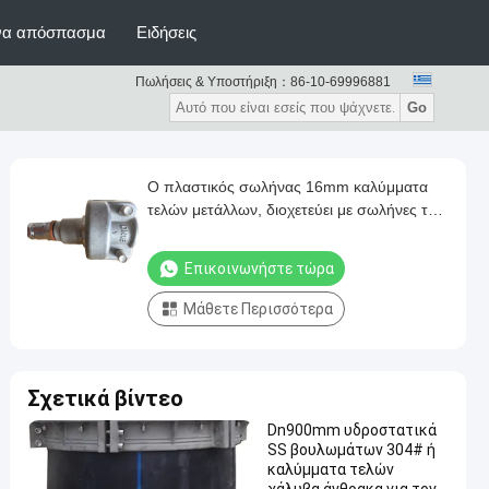
ένα απόσπασμα
Ειδήσεις
Πωλήσεις & Υποστήριξη：
86-10-69996881
Go
Ο πλαστικός σωλήνας 16mm καλύμματα
τελών μετάλλων, διοχετεύει με σωλήνες την
υδροστατική ΚΑΠ τελών εξεταστικού
εξοπλισμού
Επικοινωνήστε τώρα
Μάθετε Περισσότερα
Σχετικά βίντεο
Dn900mm υδροστατικά
SS βουλωμάτων 304# ή
καλύμματα τελών