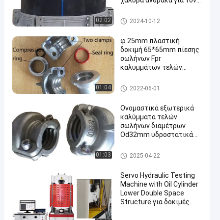
χάλυβα άνθρακα για τον
πλαστικό σωλήνα
Sealling
Πλαστικά καλύμματα τελών
02:02
2024-10-12
σωλήνων
φ 25mm πλαστική
δοκιμή 65*65mm πίεσης
σωλήνων Fpr
καλυμμάτων τελών
σωλήνων PVC εξωτερικό
Dia
Πλαστικά καλύμματα τελών
01:04
2022-06-01
σωλήνων
Ονομαστικά εξωτερικά
καλύμματα τελών
σωλήνων διαμέτρων
Od32mm υδροστατικά
πλαστικά
Πλαστικά καλύμματα τελών
01:03
2025-04-22
σωλήνων
Servo Hydraulic Testing
Machine with Oil Cylinder
Lower Double Space
Structure για δοκιμές
εφελκυσμού συμπίεσης
και κάμψης