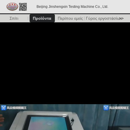
Beijing Jinshengxin Testing Machine Co., Ltd.
Σπίτι
Προϊόντα
Περίπου εμείς
Γύρος εργοστασίων
>>