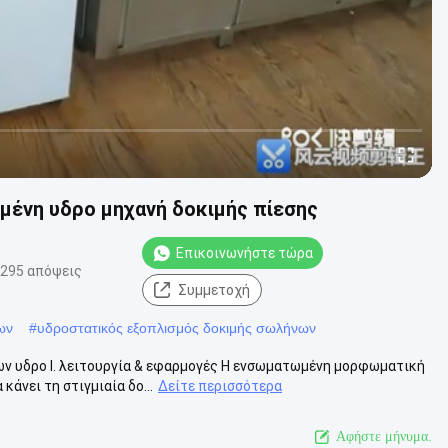
ένη υδρο μηχανή δοκιμής πίεσης
Επικοινωνήστε τώρα
295 απόψεις
Συμμετοχή
ων
#
υδροστατικός εξοπλισμός δοκιμής σωλήνων
ν υδρο Ι. λειτουργία & εφαρμογές Η ενσωματωμένη μορφωματική
άνει τη στιγμιαία δο...
Δείτε περισσότερα
Αφήστε μήνυμα.