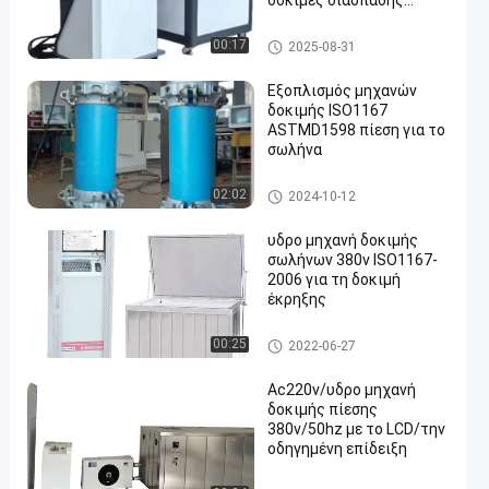
δοκιμές διάσπασης
σωλήνων
Υδροστατική μηχανή δοκιμή
00:17
2025-08-31
ς πίεσης
Εξοπλισμός μηχανών
δοκιμής ISO1167
ASTMD1598 πίεση για το
σωλήνα
Υδροστατική μηχανή δοκιμή
02:02
2024-10-12
ς πίεσης
υδρο μηχανή δοκιμής
σωλήνων 380v ISO1167-
2006 για τη δοκιμή
έκρηξης
Υδροστατική μηχανή δοκιμή
00:25
2022-06-27
ς πίεσης
Ac220v/υδρο μηχανή
δοκιμής πίεσης
380v/50hz με το LCD/την
οδηγημένη επίδειξη