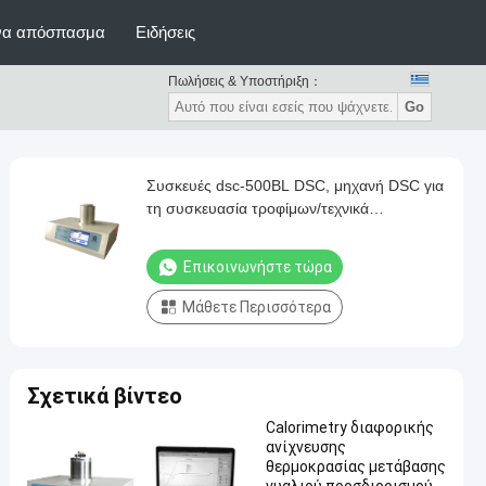
ένα απόσπασμα
Ειδήσεις
Πωλήσεις & Υποστήριξη：
Go
Συσκευές dsc-500BL DSC, μηχανή DSC για
τη συσκευασία τροφίμων/τεχνικά
κλωστοϋφαντουργικά προϊόντα
Επικοινωνήστε τώρα
Μάθετε Περισσότερα
Σχετικά βίντεο
Calorimetry διαφορικής
ανίχνευσης
θερμοκρασίας μετάβασης