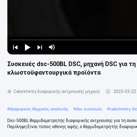
Συσκευές dsc-500BL DSC, μηχανή DSC για τ
κλωστοϋφαντουργικά προϊόντα
Calorimetry διαφορικής ανίχνευσης μηχανή
2023-03-22
#
Διαφορικός θερμικός αναλυτής
#
dsc συσκευές
#
calorimetry δ
Dsc-500BL θερμιδομετρητής διαφορικής ανίχνευσης για τη συσ
Περίληψη Είναι τύπος οθόνης αφής, ο θερμιδομετρητής διαφορική