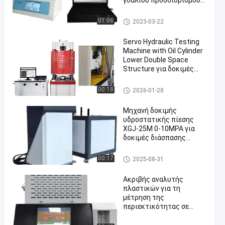
γυαλιού προσδιορισμού
μηχανή Dsc
Calorimetry διαφορικής ανίχν
01:06
2023-03-22
ευσης μηχανή
Servo Hydraulic Testing
Machine with Oil Cylinder
Lower Double Space
Structure για δοκιμές
εφελκυσμού συμπίεσης
και κάμψης
σερβο υδραυλική μηχανή δο
00:18
2026-01-28
κιμής
Μηχανή δοκιμής
υδροστατικής πίεσης
XGJ-25M 0-10MPA για
δοκιμές διάσπασης
σωλήνων
Υδροστατική μηχανή δοκιμή
00:17
2025-08-31
ς πίεσης
Ακριβής αναλυτής
πλαστικών για τη
μέτρηση της
περιεκτικότητας σε
κόκκινο άνθρακα σε
σωλήνες πολυαιθυλενίου