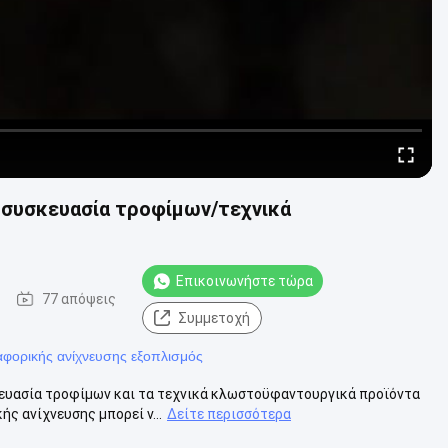
η συσκευασία τροφίμων/τεχνικά
Επικοινωνήστε τώρα
77 απόψεις
Συμμετοχή
ιαφορικής ανίχνευσης εξοπλισμός
κευασία τροφίμων και τα τεχνικά κλωστοϋφαντουργικά προϊόντα
ς ανίχνευσης μπορεί ν...
Δείτε περισσότερα